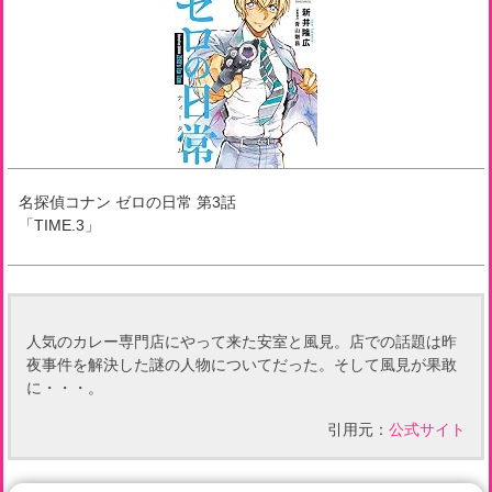
名探偵コナン ゼロの日常
第
3
話
「
TIME.3
」
人気のカレー専門店にやって来た安室と風見。店での話題は昨
夜事件を解決した謎の人物についてだった。そして風見が果敢
に・・・。
引用元：
公式サイト