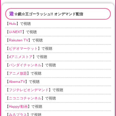
遊
☆戯☆王ゴーラッシュ!! オンデマンド配信
【
Hulu
】で視聴
【
U-NEXT
】で視聴
【
Rakuten TV
】で視聴
【
ビデオマーケット
】で視聴
【
dアニメストア
】で視聴
【
バンダイチャンネル
】で視聴
【
アニメ放題
】で視聴
【
AbemaTV
】で視聴
【
フジテレビオンデマンド
】で視聴
【
ニコニコチャンネル
】で視聴
【
Happy!動画
】で視聴
【
みるプラス
】で視聴