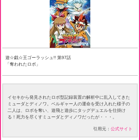
遊☆戯☆王ゴーラッシュ!!
第
97
話
「
奪われたロボ
」
イセキから発見されたロボ型記録装置の解析中に乱入してきた
ミューダとディノワ。ベルギャー人の運命を受け入れた様子の
二人は、ロボを奪い、遊飛と遊歩にタッグデュエルを仕掛け
る！死力を尽くすミューダとディノワだったが・・・。
引用元：
公式サイト