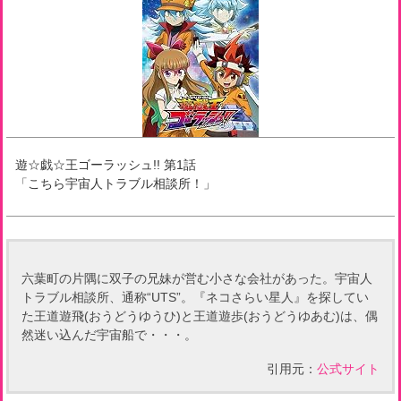
遊☆戯☆王ゴーラッシュ!!
第
1
話
「
こちら宇宙人トラブル相談所！
」
六葉町の片隅に双子の兄妹が営む小さな会社があった。宇宙人
トラブル相談所、通称“UTS”。『ネコさらい星人』を探してい
た王道遊飛(おうどうゆうひ)と王道遊歩(おうどうゆあむ)は、偶
然迷い込んだ宇宙船で・・・。
引用元：
公式サイト