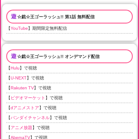
遊
☆戯☆王ゴーラッシュ!! 第1話 無料配信
【
YouTube
】期間限定無料配信
遊
☆戯☆王ゴーラッシュ!! オンデマンド配信
【
Hulu
】で視聴
【
U-NEXT
】で視聴
【
Rakuten TV
】で視聴
【
ビデオマーケット
】で視聴
【
dアニメストア
】で視聴
【
バンダイチャンネル
】で視聴
【
アニメ放題
】で視聴
【
AbemaTV
】で視聴