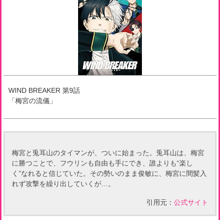
WIND BREAKER
第
9
話
「
梅宮の流儀
」
梅宮と兎耳山のタイマンが、ついに始まった。兎耳山は、梅宮
に勝つことで、フウリンも自由も手にでき、誰よりも“楽し
く”なれると信じていた。その勢いのまま俊敏に、梅宮に間髪入
れず攻撃を繰り出していくが…。
引用元：
公式サイト