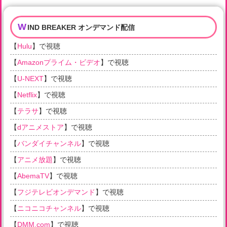
W
IND BREAKER オンデマンド配信
【
Hulu
】で視聴
【
Amazonプライム・ビデオ
】で視聴
【
U-NEXT
】で視聴
【
Netflix
】で視聴
【
テラサ
】で視聴
【
dアニメストア
】で視聴
【
バンダイチャンネル
】で視聴
【
アニメ放題
】で視聴
【
AbemaTV
】で視聴
【
フジテレビオンデマンド
】で視聴
【
ニコニコチャンネル
】で視聴
【
DMM.com
】で視聴