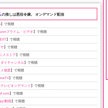
私
の推しは悪役令嬢。 オンデマンド配信
u
】で視聴
azonプライム・ビデオ
】で視聴
EXT
】で視聴
ラサ
】で視聴
アニメストア
】で視聴
ンダイチャンネル
】で視聴
ニメ放題
】で視聴
emaTV
】で視聴
ジテレビオンデマンド
】で視聴
M.com
】で視聴
ppy!動画
】で視聴