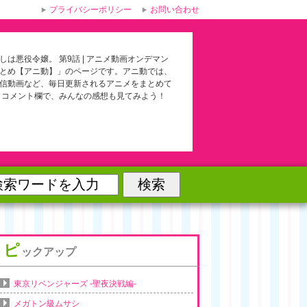
プライバシーポリシー
お問い合わせ
しは悪役令嬢。 第9話 | アニメ動画オンデマン
とめ【アニ動】」のページです。アニ動では、
信動画など、毎日更新されるアニメをまとめて
 コメント欄で、みんなの感想も見てみよう！
ピ
ックアップ
東京リベンジャーズ -聖夜決戦編-
メガトン級ムサシ