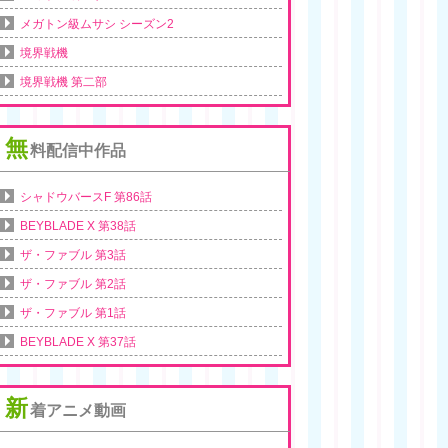
メガトン級ムサシ シーズン2
境界戦機
境界戦機 第二部
無
料配信中作品
シャドウバースF 第86話
BEYBLADE X 第38話
ザ・ファブル 第3話
ザ・ファブル 第2話
ザ・ファブル 第1話
BEYBLADE X 第37話
新
着アニメ動画