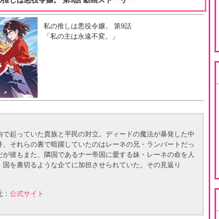
私の推しは悪役令嬢。
第
9
話
「
私の主は永遠不変。
」
内で起っていた貴族と平民の対立。ディードの魔法が暴発した中
件。それらの裏で暗躍していたのはレーネの兄・ランバートだっ
だが彼もまた、隣国であるナー帝国に愛する妹・レーネの命を人
、国を裏切るような企てに加担させられていた。その見返り
。
元：
公式サイト