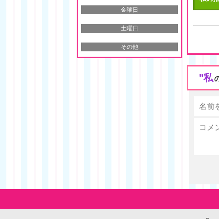
金曜日
土曜日
その他
"私