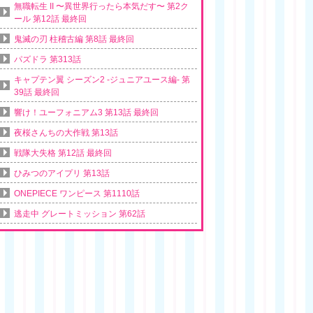
無職転生 II 〜異世界行ったら本気だす〜 第2ク
ール 第12話 最終回
鬼滅の刃 柱稽古編 第8話 最終回
パズドラ 第313話
キャプテン翼 シーズン2 -ジュニアユース編- 第
39話 最終回
響け！ユーフォニアム3 第13話 最終回
夜桜さんちの大作戦 第13話
戦隊大失格 第12話 最終回
ひみつのアイプリ 第13話
ONEPIECE ワンピース 第1110話
逃走中 グレートミッション 第62話