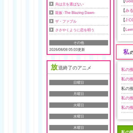
【
Goo
烏は主を選ばない
【
み
龍族 -The Blazing Dawn-
【
J:
ザ・ファブル
【
Lem
ささやくように恋を唄う
その他
2026/08/08 05:03更新
私
放
送終了のアニメ
私の推
私の推
日曜日
私の推
月曜日
私の推
火曜日
私の推
水曜日
木曜日
私の