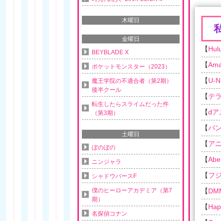
木曜日
金曜日
【
Hul
BEYBLADE X
【
Am
ポケットモンスター（2023）
【
U-N
魔王学院の不適合者（第2期）
後半クール
【
テ
転生したらスライムだった件
【
d
（第3期）
【
バ
土曜日
【
ア
ぼのぼの
【
Ab
ニンジャラ
【
フ
シャドウバースF
僕のヒーローアカデミア（第7
【
DM
期）
【
Ha
名探偵コナン