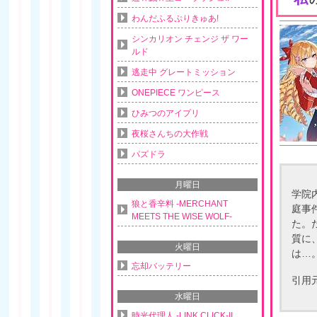
わんだふるぷりきゅあ!
シンカリオン チェンジ ザ ワー
ルド
逃走中 グレートミッション
ONEPIECE ワンピース
ひみつのアイプリ
夜桜さんちの大作戦
パズドラ
月曜日
学院
狼と香辛料 -MERCHANT
庭事
MEETS THE WISE WOLF-
た。
質に
火曜日
は…
忘却バッテリー
引用
水曜日
時光代理人 -LINK CLICK-II