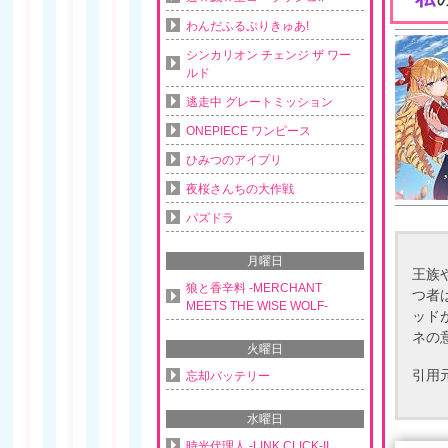
わんだふるぷりきゅあ!
シンカリオン チェンジ ザ ワー
ルド
逃走中 グレートミッション
ONEPIECE ワンピース
ひみつのアイプリ
夜桜さんちの大作戦
パズドラ
月曜日
王族
狼と香辛料 -MERCHANT
つ者
MEETS THE WISE WOLF-
ッド
ネの
火曜日
引用
忘却バッテリー
水曜日
時光代理人 -LINK CLICK-II