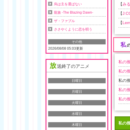
【
み
烏は主を選ばない
龍族 -The Blazing Dawn-
【
J:
ザ・ファブル
【
Lem
ささやくように恋を唄う
その他
私
2026/08/08 05:03更新
私の推
放
送終了のアニメ
私の推
私の推
日曜日
私の推
月曜日
私の推
火曜日
水曜日
私の
木曜日