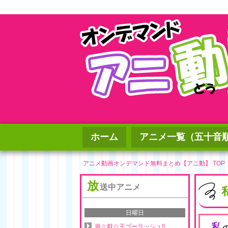
ホーム
アニメ一覧（五十音
アニメ動画オンデマンド無料まとめ【アニ動】 TOP
放
送中アニメ
日曜日
私
遊☆戯☆王ゴーラッシュ!!