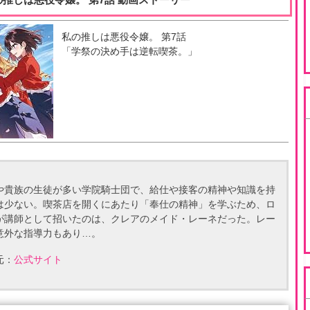
私の推しは悪役令嬢。
第
7
話
「
学祭の決め手は逆転喫茶。
」
や貴族の生徒が多い学院騎士団で、給仕や接客の精神や知識を持
は少ない。喫茶店を開くにあたり「奉仕の精神」を学ぶため、ロ
が講師として招いたのは、クレアのメイド・レーネだった。レー
意外な指導力もあり…。
元：
公式サイト