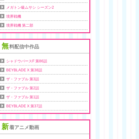
メガトン級ムサシ シーズン2
境界戦機
境界戦機 第二部
無
料配信中作品
シャドウバースF 第86話
BEYBLADE X 第38話
ザ・ファブル 第3話
ザ・ファブル 第2話
ザ・ファブル 第1話
BEYBLADE X 第37話
新
着アニメ動画