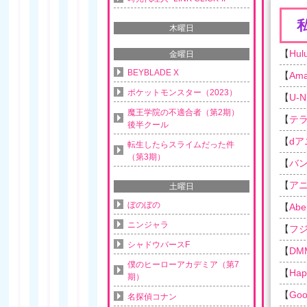
木曜日
【
Hul
金曜日
BEYBLADE X
【
Am
ポケットモンスター（2023）
【
U-N
魔王学院の不適合者（第2期）
【
テ
後半クール
【
d
転生したらスライムだった件
（第3期）
【
バ
【
ア
土曜日
ぼのぼの
【
Ab
ニンジャラ
【
フ
シャドウバースF
【
DM
僕のヒーローアカデミア（第7
【
Ha
期）
【
Goo
名探偵コナン