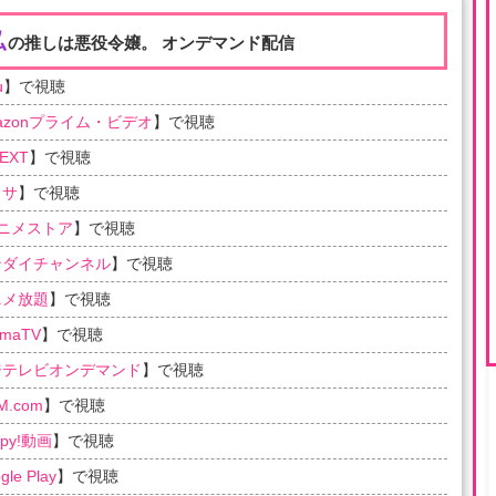
私
の推しは悪役令嬢。 オンデマンド配信
u
】で視聴
azonプライム・ビデオ
】で視聴
EXT
】で視聴
ラサ
】で視聴
アニメストア
】で視聴
ンダイチャンネル
】で視聴
ニメ放題
】で視聴
emaTV
】で視聴
ジテレビオンデマンド
】で視聴
M.com
】で視聴
ppy!動画
】で視聴
gle Play
】で視聴