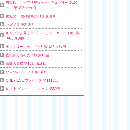
無職転生 II 〜異世界行ったら本気だす〜 第2ク
ール 第12話 最終回
鬼滅の刃 柱稽古編 第8話 最終回
パズドラ 第313話
キャプテン翼 シーズン2 -ジュニアユース編- 第
39話 最終回
響け！ユーフォニアム3 第13話 最終回
夜桜さんちの大作戦 第13話
戦隊大失格 第12話 最終回
ひみつのアイプリ 第13話
ONEPIECE ワンピース 第1110話
逃走中 グレートミッション 第62話