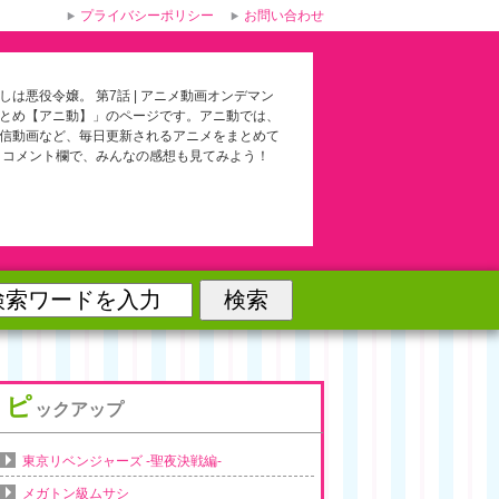
プライバシーポリシー
お問い合わせ
しは悪役令嬢。 第7話 | アニメ動画オンデマン
とめ【アニ動】」のページです。アニ動では、
信動画など、毎日更新されるアニメをまとめて
 コメント欄で、みんなの感想も見てみよう！
ピ
ックアップ
東京リベンジャーズ -聖夜決戦編-
メガトン級ムサシ