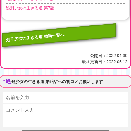
処刑少女の生きる道 第7話
処刑少女の生きる道 動画一覧へ
公開日：
2022.04.30
最終更新日：
2022.05.12
"処
刑少女の生きる道 第5話"への初コメお願いします