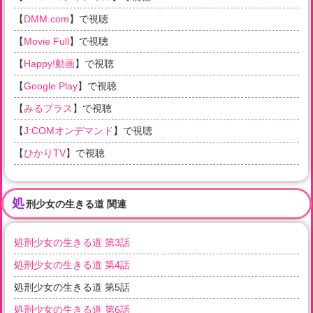
【
DMM.com
】で視聴
【
Movie Full
】で視聴
【
Happy!動画
】で視聴
【
Google Play
】で視聴
【
みるプラス
】で視聴
【
J:COMオンデマンド
】で視聴
【
ひかりTV
】で視聴
処
刑少女の生きる道 関連
処刑少女の生きる道 第3話
処刑少女の生きる道 第4話
処刑少女の生きる道 第5話
処刑少女の生きる道 第6話