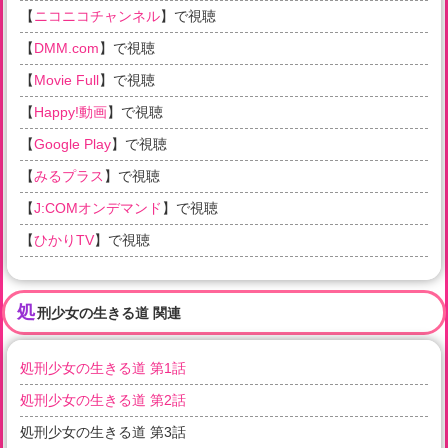
【
ニコニコチャンネル
】で視聴
【
DMM.com
】で視聴
【
Movie Full
】で視聴
【
Happy!動画
】で視聴
【
Google Play
】で視聴
【
みるプラス
】で視聴
【
J:COMオンデマンド
】で視聴
【
ひかりTV
】で視聴
処
刑少女の生きる道 関連
処刑少女の生きる道 第1話
処刑少女の生きる道 第2話
処刑少女の生きる道 第3話