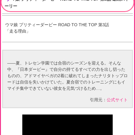
ーリー
ウマ娘 プリティーダービー ROAD TO THE TOP
第
3
話
「
走る理由
」
――夏、トレセン学園では合宿のシーズンを迎える。そんな
中、『日本ダービー』で自分の持てるすべての力を出し切った
ものの、アドマイヤベガの2着に破れてしまったナリタトップロ
ードは自信を失いかけていた。夏合宿でのトレーニングにもイ
マイチ集中できていない彼女を元気づけるため…。
引用元：
公式サイト