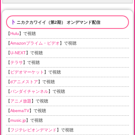
ト
ニカクカワイイ（第2期） オンデマンド配信
【
Hulu
】で視聴
【
Amazonプライム・ビデオ
】で視聴
【
U-NEXT
】で視聴
【
テラサ
】で視聴
【
ビデオマーケット
】で視聴
【
dアニメストア
】で視聴
【
バンダイチャンネル
】で視聴
【
アニメ放題
】で視聴
【
AbemaTV
】で視聴
【
music.jp
】で視聴
【
フジテレビオンデマンド
】で視聴