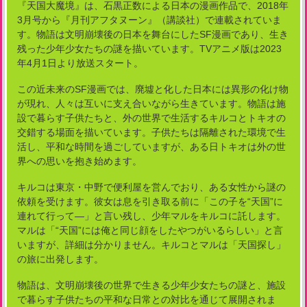
『天国大魔境』は、石黒正数による日本の漫画作品で、2018年
3月号から『月刊アフタヌーン』（講談社）で連載されていま
す。物語は文明崩壊後の日本を舞台にしたSF漫画であり、生き
残った少年少女たちの謎を描いています。TVアニメ版は2023
年4月1日より放送スタート。
この近未来のSF漫画では、廃墟と化した日本には異形の化け物
が現れ、人々は互いに支え合いながら生きています。物語は施
設で暮らす子供たちと、外の世界で生活するキルコとトキオの
交錯する場面を描いています。子供たちは隔離された環境で生
活し、平和な時間を過ごしていますが、ある日トキオは外の世
界への思いを抱き始めます。
キルコは東京・中野で便利屋を営んでおり、ある女性から謎の
依頼を受けます。彼女は息を引き取る前に「この子を“天国”に
連れて行って―」と言い残し、少年マルをキルコに託します。
マルは「“天国”には俺と同じ顔をしたやつがいるらしい」と言
いますが、詳細は分かりません。キルコとマルは「天国探し」
の旅に出発します。
物語は、文明崩壊後の世界で生きる少年少女たちの謎と、施設
で暮らす子供たちの平和な日常との対比を通じて展開されま