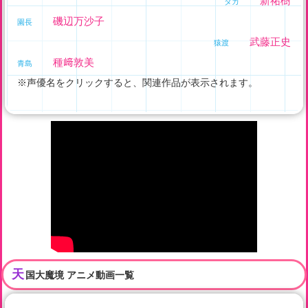
新祐樹
タカ
磯辺万沙子
園長
武藤正史
猿渡
種﨑敦美
青島
※声優名をクリックすると、関連作品が表示されます。
天
国大魔境 アニメ動画一覧