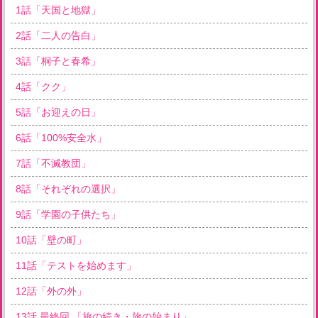
1
話「
天国と地獄
」
2
話「
二人の告白
」
3
話「
桐子と春希
」
4
話「
クク
」
5
話「
お迎えの日
」
6
話「
100%安全水
」
7
話「
不滅教団
」
8
話「
それぞれの選択
」
9
話「
学園の子供たち
」
10
話「
壁の町
」
11
話「
テストを始めます
」
12
話「
外の外
」
13
話 最終回 「
旅の続き・旅の始まり
」