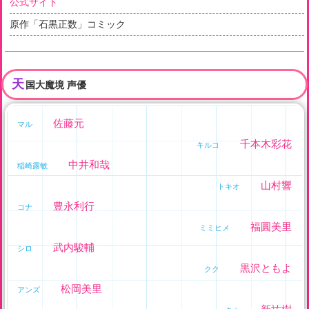
公式サイト
原作「石黒正数」コミック
天
国大魔境 声優
佐藤元
マル
千本木彩花
キルコ
中井和哉
稲崎露敏
山村響
トキオ
豊永利行
コナ
福圓美里
ミミヒメ
武内駿輔
シロ
黒沢ともよ
クク
松岡美里
アンズ