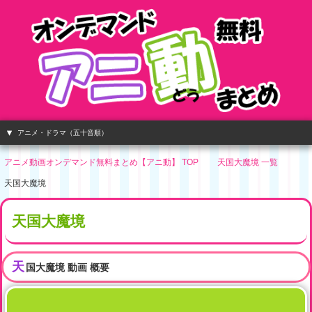
アニメ・ドラマ（五十音順）
アニメ動画オンデマンド無料まとめ【アニ動】 TOP
天国大魔境 一覧
天国大魔境
天国大魔境
天
国大魔境
動画 概要