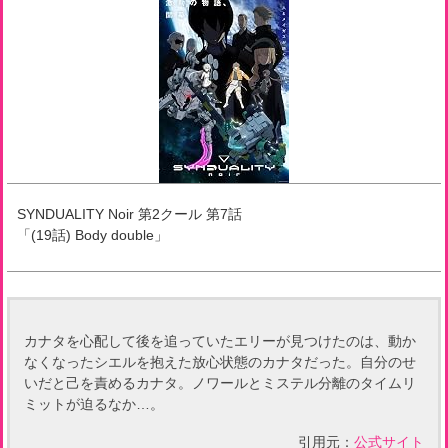
SYNDUALITY Noir 第2クール
第
7
話
「
(19話) Body double
」
カナタを心配して後を追っていたエリーが見つけたのは、動か
なくなったシエルを抱えた放心状態のカナタだった。自分のせ
いだと己を責めるカナタ。ノワールとミステル分離のタイムリ
ミットが迫るなか…。
引用元：
公式サイト