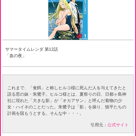
サマータイムレンダ
第
12
話
「
血の夜
」
これまで、「食餌」と称しヒルコ様に死んだ人を与えてきたと
語る窓の妹・朱鷺子。ヒルコ様とは、夏祭りの日、日都ヶ島神
社に現れた「大きな影」が「オカアサン」と呼んだ着物の少
女・ハイネのことだった。朱鷺子は「影」を操り、慎平たちの
計画を阻もうとする。そんな中・・・。
引用元：
公式サイト