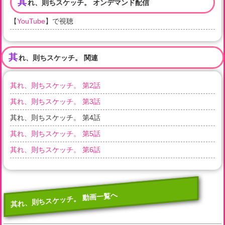
其
れ、則ちスケッチ。 オンデマンド配信
【
YouTube
】で視聴
其
れ、則ちスケッチ。 関連
其れ、則ちスケッチ。 第2話
其れ、則ちスケッチ。 第3話
其れ、則ちスケッチ。 第4話
其れ、則ちスケッチ。 第5話
其れ、則ちスケッチ。 第6話
其れ、則ちスケッチ。 動画一覧へ