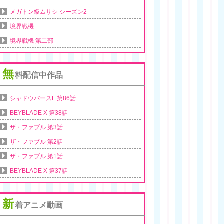
メガトン級ムサシ シーズン2
境界戦機
境界戦機 第二部
無
料配信中作品
シャドウバースF 第86話
BEYBLADE X 第38話
ザ・ファブル 第3話
ザ・ファブル 第2話
ザ・ファブル 第1話
BEYBLADE X 第37話
新
着アニメ動画