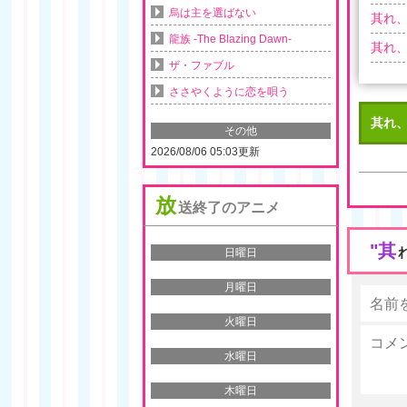
烏は主を選ばない
其れ、
龍族 -The Blazing Dawn-
其れ、
ザ・ファブル
ささやくように恋を唄う
其れ
その他
2026/08/06 05:03更新
放
送終了のアニメ
"其
日曜日
月曜日
火曜日
水曜日
木曜日