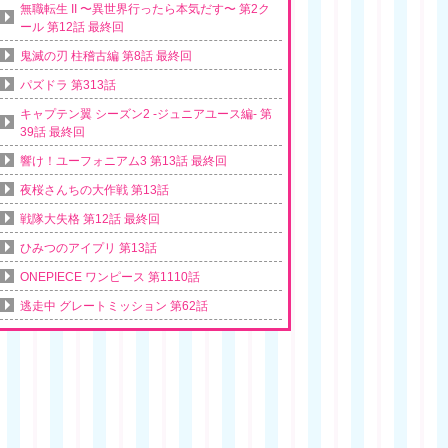
無職転生 II 〜異世界行ったら本気だす〜 第2ク
ール 第12話 最終回
鬼滅の刃 柱稽古編 第8話 最終回
パズドラ 第313話
キャプテン翼 シーズン2 -ジュニアユース編- 第
39話 最終回
響け！ユーフォニアム3 第13話 最終回
夜桜さんちの大作戦 第13話
戦隊大失格 第12話 最終回
ひみつのアイプリ 第13話
ONEPIECE ワンピース 第1110話
逃走中 グレートミッション 第62話