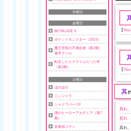
木曜日
金曜日
【
You
BEYBLADE X
ポケットモンスター（2023）
魔王学院の不適合者（第2期）
後半クール
転生したらスライムだった件
（第3期）
【
You
土曜日
ぼのぼの
其
ニンジャラ
シャドウバースF
其れ、
僕のヒーローアカデミア（第7
其れ、
期）
名探偵コナン
其れ、