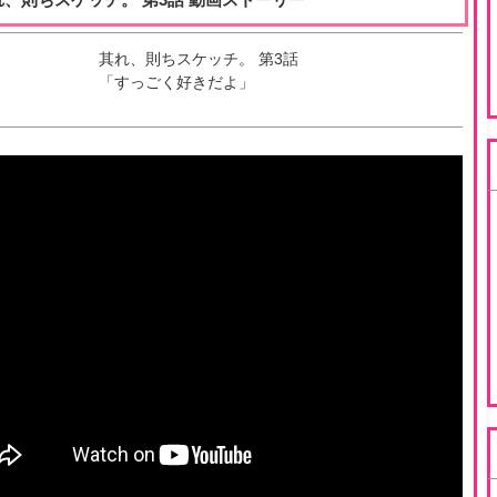
其れ、則ちスケッチ。
第
3
話
「
すっごく好きだよ
」