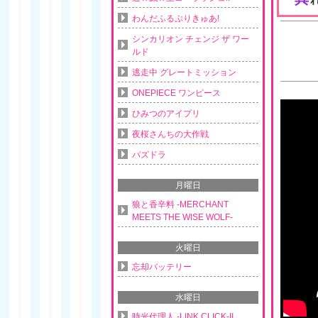
わんだふるぷりきゅあ!
シンカリオン チェンジ ザ ワー
ルド
逃走中 グレートミッション
ONEPIECE ワンピース
ひみつのアイプリ
夜桜さんちの大作戦
パズドラ
月曜日
狼と香辛料 -MERCHANT
MEETS THE WISE WOLF-
火曜日
忘却バッテリー
水曜日
時光代理人 -LINK CLICK-II