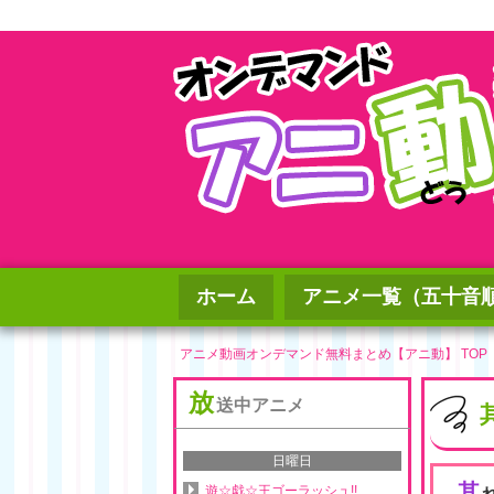
ホーム
アニメ一覧（五十音
アニメ動画オンデマンド無料まとめ【アニ動】 TOP
放
送中アニメ
日曜日
其
遊☆戯☆王ゴーラッシュ!!