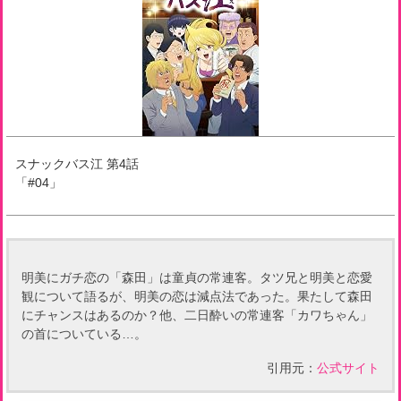
スナックバス江
第
4
話
「
#04
」
明美にガチ恋の「森田」は童貞の常連客。タツ兄と明美と恋愛
観について語るが、明美の恋は減点法であった。果たして森田
にチャンスはあるのか？他、二日酔いの常連客「カワちゃん」
の首についている…。
引用元：
公式サイト