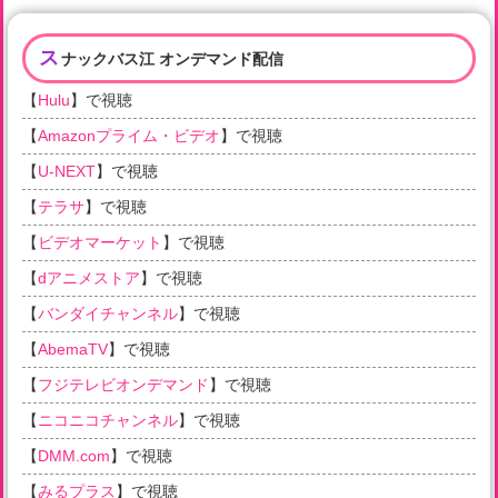
ス
ナックバス江 オンデマンド配信
【
Hulu
】で視聴
【
Amazonプライム・ビデオ
】で視聴
【
U-NEXT
】で視聴
【
テラサ
】で視聴
【
ビデオマーケット
】で視聴
【
dアニメストア
】で視聴
【
バンダイチャンネル
】で視聴
【
AbemaTV
】で視聴
【
フジテレビオンデマンド
】で視聴
【
ニコニコチャンネル
】で視聴
【
DMM.com
】で視聴
【
みるプラス
】で視聴