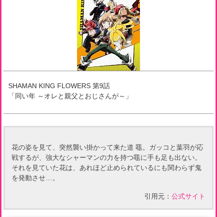
SHAMAN KING FLOWERS
第
9
話
「
同い年 ～オレと親父とおじさんが～
」
花の姿を見て、突然襲い掛かって来た道 黽。ガッコと葉羽が応
戦するが、強大なシャーマンの力を持つ黽に手も足も出ない。
それを見ていた花は、あれほど止められているにも関わらず鬼
を発動させ…。
引用元：
公式サイト