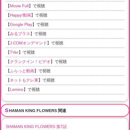
【
Movie Full
】で視聴
【
Happy!動画
】で視聴
【
Google Play
】で視聴
【
みるプラス
】で視聴
【
J:COMオンデマンド
】で視聴
【
TVer
】で視聴
【
クランクイン！ビデオ
】で視聴
【
ふらっと動画
】で視聴
【
ネットもテレ東
】で視聴
【
Lemino
】で視聴
S
HAMAN KING FLOWERS 関連
SHAMAN KING FLOWERS 第7話