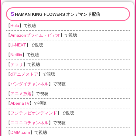
S
HAMAN KING FLOWERS オンデマンド配信
【
Hulu
】で視聴
【
Amazonプライム・ビデオ
】で視聴
【
U-NEXT
】で視聴
【
Netflix
】で視聴
【
テラサ
】で視聴
【
dアニメストア
】で視聴
【
バンダイチャンネル
】で視聴
【
アニメ放題
】で視聴
【
AbemaTV
】で視聴
【
フジテレビオンデマンド
】で視聴
【
ニコニコチャンネル
】で視聴
【
DMM.com
】で視聴