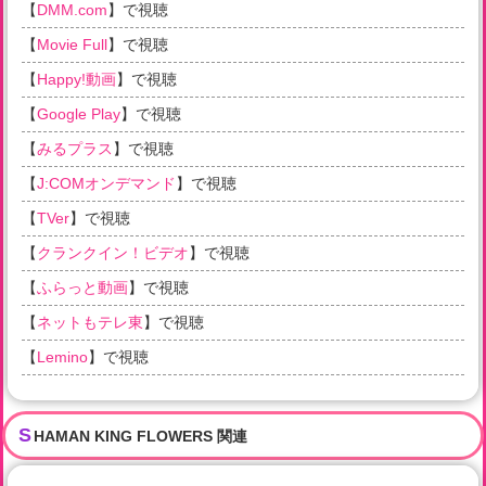
【
DMM.com
】で視聴
【
Movie Full
】で視聴
【
Happy!動画
】で視聴
【
Google Play
】で視聴
【
みるプラス
】で視聴
【
J:COMオンデマンド
】で視聴
【
TVer
】で視聴
【
クランクイン！ビデオ
】で視聴
【
ふらっと動画
】で視聴
【
ネットもテレ東
】で視聴
【
Lemino
】で視聴
S
HAMAN KING FLOWERS 関連