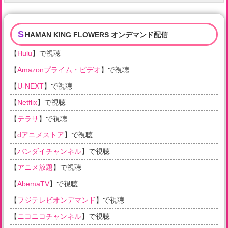
S
HAMAN KING FLOWERS オンデマンド配信
【
Hulu
】で視聴
【
Amazonプライム・ビデオ
】で視聴
【
U-NEXT
】で視聴
【
Netflix
】で視聴
【
テラサ
】で視聴
【
dアニメストア
】で視聴
【
バンダイチャンネル
】で視聴
【
アニメ放題
】で視聴
【
AbemaTV
】で視聴
【
フジテレビオンデマンド
】で視聴
【
ニコニコチャンネル
】で視聴