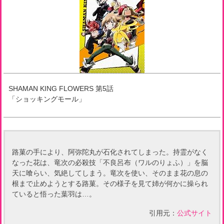
SHAMAN KING FLOWERS
第
5
話
「
ショッキングモール
」
路菓の手により、阿弥陀丸が石化されてしまった。持霊がなく
なった花は、竜次の必殺技「不良呂布（ワルのりょふ）」を脳
天に喰らい、気絶してしまう。竜次を使い、そのまま花の息の
根まで止めようとする路菓。その様子を見て姉が何かに操られ
ていると悟った葉羽は…。
引用元：
公式サイト