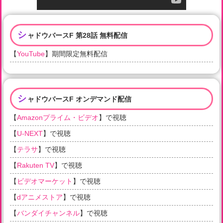
シ
ャドウバースF 第28話 無料配信
【
YouTube
】期間限定無料配信
シ
ャドウバースF オンデマンド配信
【
Amazonプライム・ビデオ
】で視聴
【
U-NEXT
】で視聴
【
テラサ
】で視聴
【
Rakuten TV
】で視聴
【
ビデオマーケット
】で視聴
【
dアニメストア
】で視聴
【
バンダイチャンネル
】で視聴