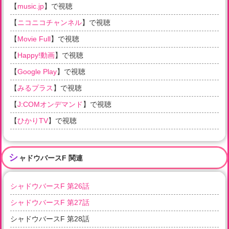
【
music.jp
】で視聴
【
ニコニコチャンネル
】で視聴
【
Movie Full
】で視聴
【
Happy!動画
】で視聴
【
Google Play
】で視聴
【
みるプラス
】で視聴
【
J:COMオンデマンド
】で視聴
【
ひかりTV
】で視聴
シ
ャドウバースF 関連
シャドウバースF 第26話
シャドウバースF 第27話
シャドウバースF 第28話