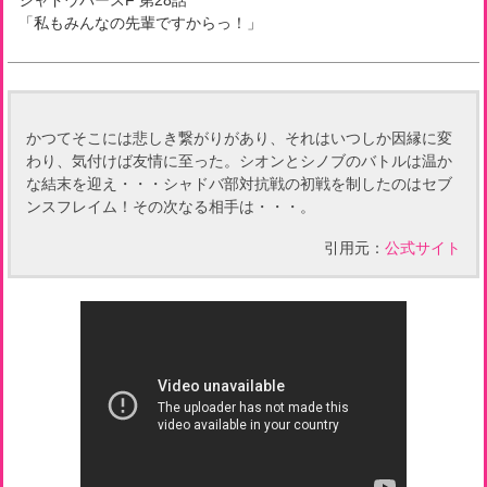
シャドウバースF
第
28
話
「
私もみんなの先輩ですからっ！
」
かつてそこには悲しき繋がりがあり、それはいつしか因縁に変
わり、気付けば友情に至った。シオンとシノブのバトルは温か
な結末を迎え・・・シャドバ部対抗戦の初戦を制したのはセブ
ンスフレイム！その次なる相手は・・・。
引用元：
公式サイト