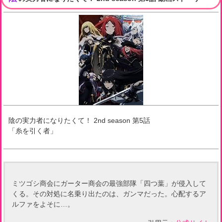
陰の実力者になりたくて！ 2nd season
第
5
話
「
糸を引く者
」
ミツゴシ商会にガーター商会の最強部隊「四つ葉」が侵入して
くる。その対処に名乗り出たのは、ガンマだった。心配するア
ルファをよそに…。