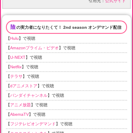
引用元：
公式サイト
陰
の実力者になりたくて！ 2nd season オンデマンド配信
【
Hulu
】で視聴
【
Amazonプライム・ビデオ
】で視聴
【
U-NEXT
】で視聴
【
Netflix
】で視聴
【
テラサ
】で視聴
【
dアニメストア
】で視聴
【
バンダイチャンネル
】で視聴
【
アニメ放題
】で視聴
【
AbemaTV
】で視聴
【
フジテレビオンデマンド
】で視聴