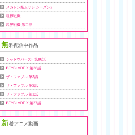
メガトン級ムサシ シーズン2
境界戦機
境界戦機 第二部
無
料配信中作品
シャドウバースF 第86話
BEYBLADE X 第38話
ザ・ファブル 第3話
ザ・ファブル 第2話
ザ・ファブル 第1話
BEYBLADE X 第37話
新
着アニメ動画