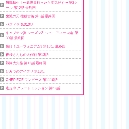
無職転生 II 〜異世界行ったら本気だす〜 第2ク
ール 第12話 最終回
鬼滅の刃 柱稽古編 第8話 最終回
パズドラ 第313話
キャプテン翼 シーズン2 -ジュニアユース編- 第
39話 最終回
響け！ユーフォニアム3 第13話 最終回
夜桜さんちの大作戦 第13話
戦隊大失格 第12話 最終回
ひみつのアイプリ 第13話
ONEPIECE ワンピース 第1110話
逃走中 グレートミッション 第62話