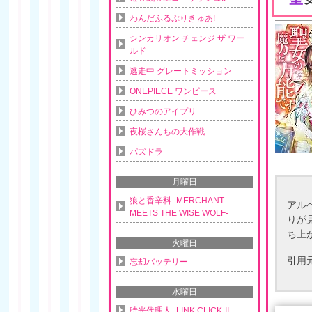
わんだふるぷりきゅあ!
シンカリオン チェンジ ザ ワー
ルド
逃走中 グレートミッション
ONEPIECE ワンピース
ひみつのアイプリ
夜桜さんちの大作戦
パズドラ
月曜日
狼と香辛料 -MERCHANT
アル
MEETS THE WISE WOLF-
りが
ち上
火曜日
引用
忘却バッテリー
水曜日
時光代理人 -LINK CLICK-II