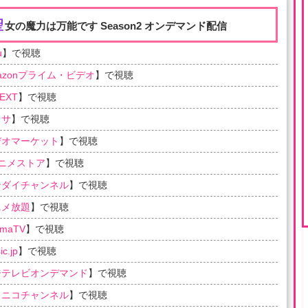
聖
女の魔力は万能です Season2 オンデマンド配信
u
】で視聴
azonプライム・ビデオ
】で視聴
EXT
】で視聴
ラサ
】で視聴
デオマーケット
】で視聴
アニメストア
】で視聴
ンダイチャンネル
】で視聴
ニメ放題
】で視聴
emaTV
】で視聴
c.jp
】で視聴
ジテレビオンデマンド
】で視聴
コニコチャンネル
】で視聴