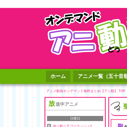
ホーム
アニメ一覧（五十音
アニメ動画オンデマンド無料まとめ【アニ動】 TOP
放
送中アニメ
日曜日
聖
遊☆戯☆王ゴーラッシュ!!