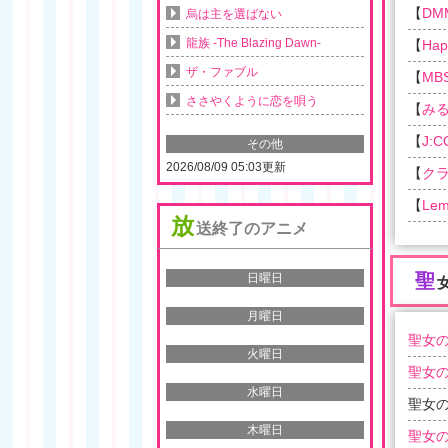
【
DM
烏は主を選ばない
龍族 -The Blazing Dawn-
【
Ha
ザ・ファブル
【
MB
ささやくように恋を唄う
【
み
【
J:
その他
2026/08/09 05:03更新
【
ク
【
Lem
放
送終了のアニメ
聖
日曜日
月曜日
聖女の
火曜日
聖女の
水曜日
聖女の
木曜日
聖女の