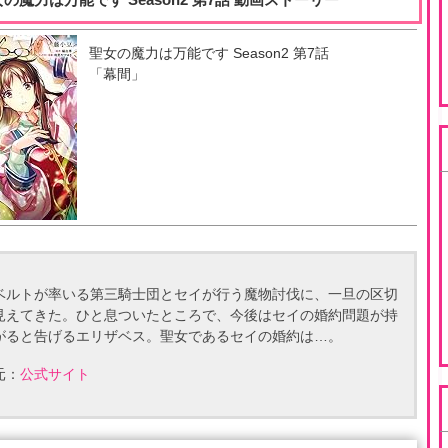
聖女の魔力は万能です Season2
第
7
話
「
幕間
」
ベルトが率いる第三騎士団とセイが行う魔物討伐に、一旦の区切
見えてきた。ひと息ついたところで、今後はセイの婚約問題が持
がると告げるエリザベス。聖女であるセイの婚約は…。
元：
公式サイト