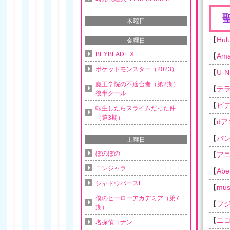
木曜日
【
Hul
金曜日
BEYBLADE X
【
Am
ポケットモンスター（2023）
【
U-N
魔王学院の不適合者（第2期）
【
テ
後半クール
【
ビ
転生したらスライムだった件
（第3期）
【
d
【
バ
土曜日
ぼのぼの
【
ア
ニンジャラ
【
Ab
シャドウバースF
【
musi
僕のヒーローアカデミア（第7
【
フ
期）
【
ニ
名探偵コナン