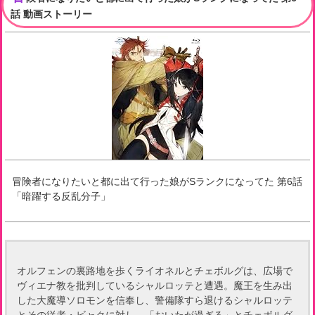
話 動画ストーリー
冒険者になりたいと都に出て行った娘がSランクになってた
第
6
話
「
暗躍する反乱分子
」
オルフェンの裏路地を歩くライオネルとチェボルグは、広場で
ヴィエナ教を批判しているシャルロッテと遭遇。魔王を生み出
した大魔導ソロモンを信奉し、警備隊すら退けるシャルロッテ