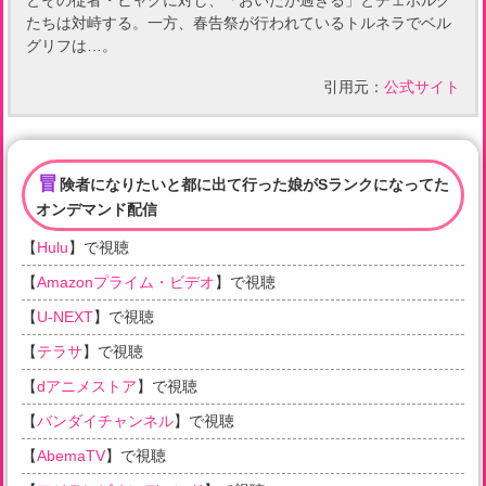
とその従者・ビャクに対し、「おいたが過ぎる」とチェボルグ
たちは対峙する。一方、春告祭が行われているトルネラでベル
グリフは…。
引用元：
公式サイト
冒
険者になりたいと都に出て行った娘がSランクになってた
オンデマンド配信
【
Hulu
】で視聴
【
Amazonプライム・ビデオ
】で視聴
【
U-NEXT
】で視聴
【
テラサ
】で視聴
【
dアニメストア
】で視聴
【
バンダイチャンネル
】で視聴
【
AbemaTV
】で視聴