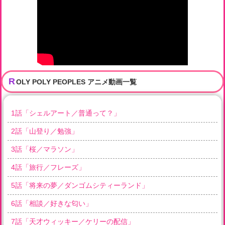
R
OLY POLY PEOPLES アニメ動画一覧
1
話「
シェルアート／普通って？
」
2
話「
山登り／勉強
」
3
話「
桜／マラソン
」
4
話「
旅行／フレーズ
」
5
話「
将来の夢／ダンゴムシティーランド
」
6
話「
相談／好きな匂い
」
7
話「
天才ウィッキー／ケリーの配信
」