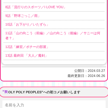
8
話「
流行りのスポーツ／I LOVE YOU
」
9
話「
野球ごっこ／雨
」
10
話「
お下がり／いたずら
」
11
話「
山の向こう（前編）／山の向こう（後編）／サニーは何
者？
」
12
話「
練習／ポチーの部屋
」
13
話 最終回 「
大人／魔剣
」
公開日：
2024.03.27
最終更新日：
2024.06.26
"R
OLY POLY PEOPLES"への初コメお願いします