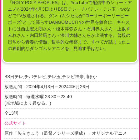
『ROLY POLY PEOPLES』は、YouTubeで配信中のショートア
ニメが2024年4月3日よりBS日テレ・チバテレ・テレ玉・tvkな
どでTV放送される。ダンゴムシたちが“ローリーポーリーピー
ポーズ”として暮らすDANGOMUCITYの世界を舞台に、キャス
トには西山宏太朗さん・榎木淳弥さん・石川界人さん・上坂す
みれさん・内田雄馬さん・浪川大輔さんらが出演する。普段の
日常から青春の情熱、哲学的な考察まで、すべてが詰まったこ
の独創的なダンゴムシアニメを、見逃す手はない。
BS日テレ,チバテレビ,テレ玉,テレビ神奈川ほか
放送期間：
2024年4月3日～2024年6月26日
放送時間：毎週水曜 23:30～23:40
(※地域により異なる。)
全
13
話
公式サイト
原作「矢立きょう（監督／シリーズ構成）」オリジナルアニメ