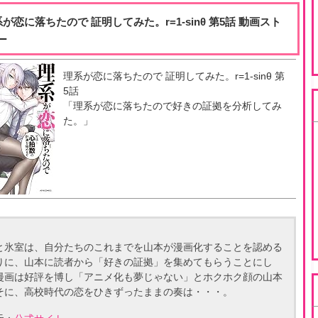
系が恋に落ちたので 証明してみた。r=1-sinθ 第5話 動画スト
ー
理系が恋に落ちたので 証明してみた。r=1-sinθ
第
5
話
「
理系が恋に落ちたので好きの証拠を分析してみ
た。
」
と氷室は、自分たちのこれまでを山本が漫画化することを認める
りに、山本に読者から「好きの証拠」を集めてもらうことにし
漫画は好評を博し「アニメ化も夢じゃない」とホクホク顔の山本
そに、高校時代の恋をひきずったままの奏は・・・。