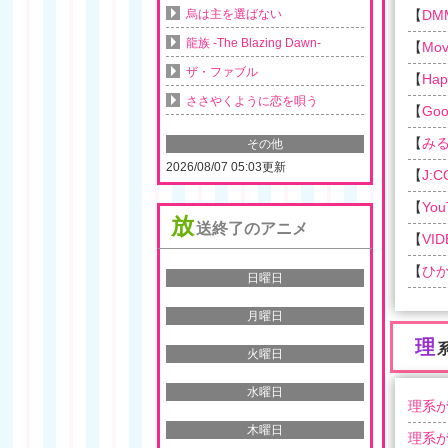
烏は主を選ばない
【
DM
龍族 -The Blazing Dawn-
【
Movi
ザ・ファブル
【
Ha
ささやくように恋を唄う
【
Goo
【
み
その他
2026/08/07 05:03更新
【
J:
【
You
放
送終了のアニメ
【
VID
【
ひか
日曜日
月曜日
理
火曜日
水曜日
理系が
木曜日
理系が