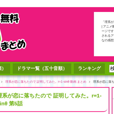
「理系が恋
| アニ
ージです
されるア
なの感想
順）
ドラマ一覧（五十音順）
ランキング
理系が恋に落ちたので 証明してみた。r=1-sinθ 動画 まとめ
理系が恋に落ちた
理系が恋に落ちたので 証明してみた。r=1-
inθ 第5話