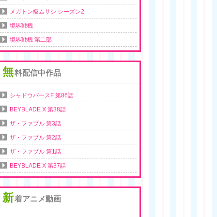
メガトン級ムサシ シーズン2
境界戦機
境界戦機 第二部
無
料配信中作品
シャドウバースF 第86話
BEYBLADE X 第38話
ザ・ファブル 第3話
ザ・ファブル 第2話
ザ・ファブル 第1話
BEYBLADE X 第37話
新
着アニメ動画