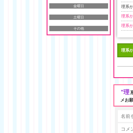
金曜日
理系が
理系が
土曜日
理系が
その他
理系が
"理
メお