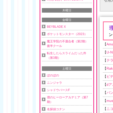
引用
木曜日
金曜日
BEYBLADE X
ポケットモンスター（2023）
ン
魔王学院の不適合者（第2期）
【
Am
後半クール
【
U-N
転生したらスライムだった件
（第3期）
【
テ
【
Rak
土曜日
ぼのぼの
【
ビ
ニンジャラ
【
d
シャドウバースF
【
バ
僕のヒーローアカデミア（第7
【
musi
期）
【
ニ
名探偵コナン