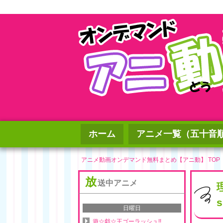
ホーム
アニメ一覧（五十音
アニメ動画オンデマンド無料まとめ【アニ動】 TOP
放
送中アニメ
s
日曜日
遊☆戯☆王ゴーラッシュ!!