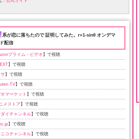
元：
公式サイト
理
系が恋に落ちたので 証明してみた。r=1-sinθ オンデマ
ド配信
azonプライム・ビデオ
】で視聴
EXT
】で視聴
ラサ
】で視聴
uten TV
】で視聴
デオマーケット
】で視聴
アニメストア
】で視聴
ンダイチャンネル
】で視聴
c.jp
】で視聴
コニコチャンネル
】で視聴