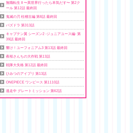
無職転生 II 〜異世界行ったら本気だす〜 第2ク
ール 第12話 最終回
鬼滅の刃 柱稽古編 第8話 最終回
パズドラ 第313話
キャプテン翼 シーズン2 -ジュニアユース編- 第
39話 最終回
響け！ユーフォニアム3 第13話 最終回
夜桜さんちの大作戦 第13話
戦隊大失格 第12話 最終回
ひみつのアイプリ 第13話
ONEPIECE ワンピース 第1110話
逃走中 グレートミッション 第62話