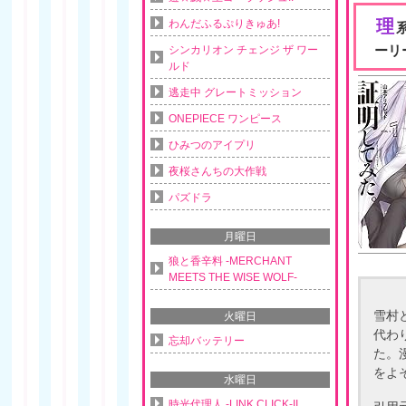
理
わんだふるぷりきゅあ!
ーリ
シンカリオン チェンジ ザ ワー
ルド
逃走中 グレートミッション
ONEPIECE ワンピース
ひみつのアイプリ
夜桜さんちの大作戦
パズドラ
月曜日
狼と香辛料 -MERCHANT
MEETS THE WISE WOLF-
雪村
火曜日
代わ
忘却バッテリー
た。
をよ
水曜日
時光代理人 -LINK CLICK-II