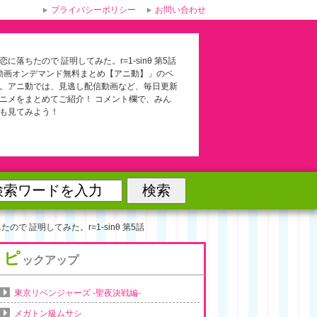
プライバシーポリシー
お問い合わせ
に落ちたので 証明してみた。r=1-sinθ 第5話
メ動画オンデマンド無料まとめ【アニ動】」のペ
。アニ動では、見逃し配信動画など、毎日更新
ニメをまとめてご紹介！ コメント欄で、みん
も見てみよう！
ので 証明してみた。r=1-sinθ 第5話
ピ
ックアップ
東京リベンジャーズ -聖夜決戦編-
メガトン級ムサシ