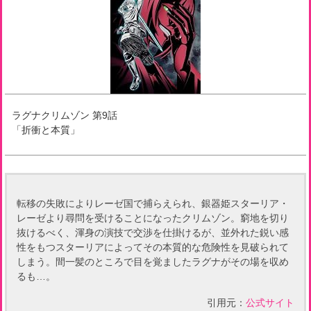
ラグナクリムゾン
第
9
話
「
折衝と本質
」
転移の失敗によりレーゼ国で捕らえられ、銀器姫スターリア・
レーゼより尋問を受けることになったクリムゾン。窮地を切り
抜けるべく、渾身の演技で交渉を仕掛けるが、並外れた鋭い感
性をもつスターリアによってその本質的な危険性を見破られて
しまう。間一髪のところで目を覚ましたラグナがその場を収め
るも…。
引用元：
公式サイト