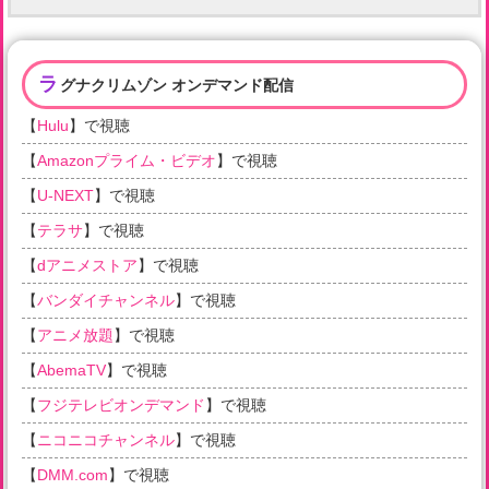
ラ
グナクリムゾン オンデマンド配信
【
Hulu
】で視聴
【
Amazonプライム・ビデオ
】で視聴
【
U-NEXT
】で視聴
【
テラサ
】で視聴
【
dアニメストア
】で視聴
【
バンダイチャンネル
】で視聴
【
アニメ放題
】で視聴
【
AbemaTV
】で視聴
【
フジテレビオンデマンド
】で視聴
【
ニコニコチャンネル
】で視聴
【
DMM.com
】で視聴