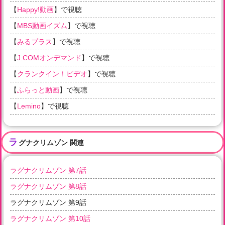
【
Happy!動画
】で視聴
【
MBS動画イズム
】で視聴
【
みるプラス
】で視聴
【
J:COMオンデマンド
】で視聴
【
クランクイン！ビデオ
】で視聴
【
ふらっと動画
】で視聴
【
Lemino
】で視聴
ラ
グナクリムゾン 関連
ラグナクリムゾン 第7話
ラグナクリムゾン 第8話
ラグナクリムゾン 第9話
ラグナクリムゾン 第10話