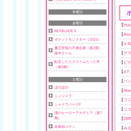
木曜日
金曜日
【
Hul
BEYBLADE X
【
Am
ポケットモンスター（2023）
【
U-N
魔王学院の不適合者（第2期）
【
テ
後半クール
転生したらスライムだった件
【
ビ
（第3期）
【
d
土曜日
【
バ
ぼのぼの
【
Ab
ニンジャラ
【
フ
シャドウバースF
【
ニ
僕のヒーローアカデミア（第7
期）
【
DM
名探偵コナン
【
み