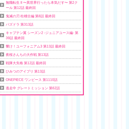
無職転生 II 〜異世界行ったら本気だす〜 第2ク
ール 第12話 最終回
鬼滅の刃 柱稽古編 第8話 最終回
パズドラ 第313話
キャプテン翼 シーズン2 -ジュニアユース編- 第
39話 最終回
響け！ユーフォニアム3 第13話 最終回
夜桜さんちの大作戦 第13話
戦隊大失格 第12話 最終回
ひみつのアイプリ 第13話
ONEPIECE ワンピース 第1110話
逃走中 グレートミッション 第62話