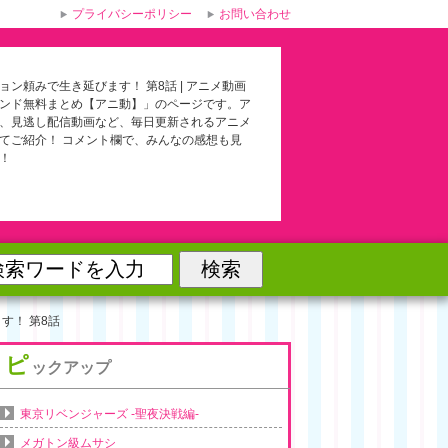
プライバシーポリシー
お問い合わせ
ョン頼みで生き延びます！ 第8話 | アニメ動画
ンド無料まとめ【アニ動】」のページです。ア
、見逃し配信動画など、毎日更新されるアニメ
てご紹介！ コメント欄で、みんなの感想も見
！
す！ 第8話
ピ
ックアップ
東京リベンジャーズ -聖夜決戦編-
メガトン級ムサシ