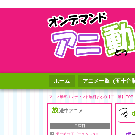
ホーム
アニメ一覧（五十音
アニメ動画オンデマンド無料まとめ【アニ動】 TOP
放
送中アニメ
日曜日
ポ
遊☆戯☆王ゴーラッシュ!!