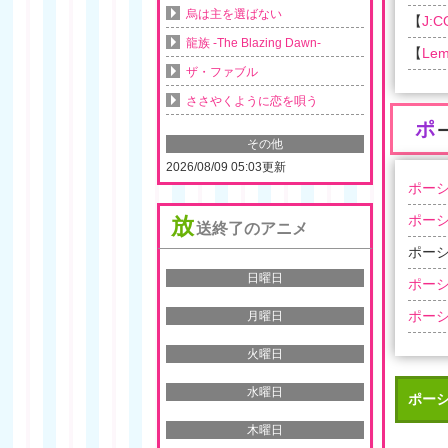
烏は主を選ばない
【
J:
龍族 -The Blazing Dawn-
【
Lem
ザ・ファブル
ささやくように恋を唄う
ポ
その他
2026/08/09 05:03更新
ポーシ
ポーシ
放
送終了のアニメ
ポーシ
日曜日
ポーシ
ポーシ
月曜日
火曜日
水曜日
ポー
木曜日