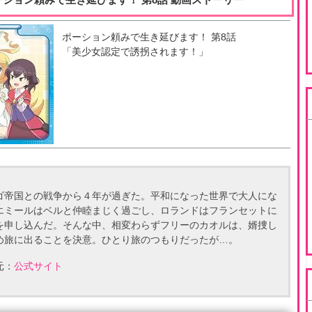
ポーション頼みで生き延びます！
第
8
話
「
美少女認定で誘拐されます！
」
ゴ帝国との戦争から４年が過ぎた。平和になった世界で大人にな
エミールはベルと仲睦まじく過ごし、ロランドはフランセットに
を申し込んだ。そんな中、相変わらずフリーのカオルは、婿捜し
め旅に出ることを決意。ひとり旅のつもりだったが…。
元：
公式サイト