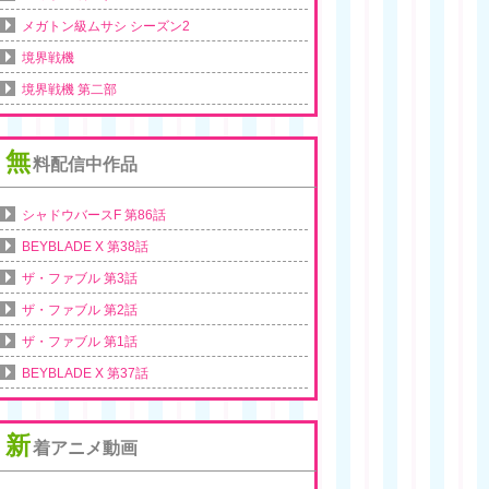
メガトン級ムサシ シーズン2
境界戦機
境界戦機 第二部
無
料配信中作品
シャドウバースF 第86話
BEYBLADE X 第38話
ザ・ファブル 第3話
ザ・ファブル 第2話
ザ・ファブル 第1話
BEYBLADE X 第37話
新
着アニメ動画