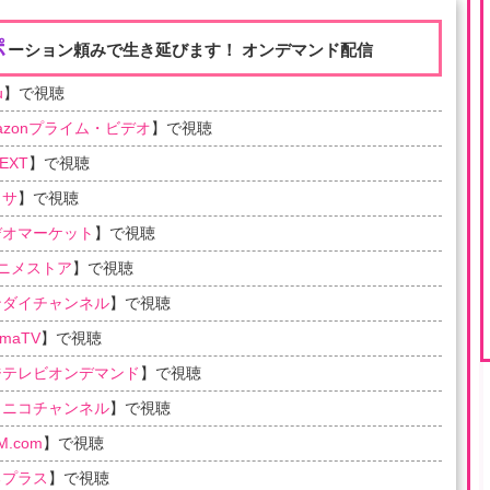
ポ
ーション頼みで生き延びます！ オンデマンド配信
u
】で視聴
azonプライム・ビデオ
】で視聴
EXT
】で視聴
ラサ
】で視聴
デオマーケット
】で視聴
アニメストア
】で視聴
ンダイチャンネル
】で視聴
emaTV
】で視聴
ジテレビオンデマンド
】で視聴
コニコチャンネル
】で視聴
M.com
】で視聴
るプラス
】で視聴