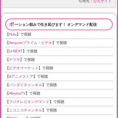
引用元：
公式サイト
ポ
ーション頼みで生き延びます！ オンデマンド配信
【
Hulu
】で視聴
【
Amazonプライム・ビデオ
】で視聴
【
U-NEXT
】で視聴
【
テラサ
】で視聴
【
ビデオマーケット
】で視聴
【
dアニメストア
】で視聴
【
バンダイチャンネル
】で視聴
【
AbemaTV
】で視聴
【
フジテレビオンデマンド
】で視聴
【
ニコニコチャンネル
】で視聴