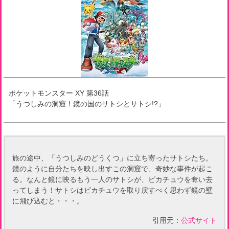
ポケットモンスター XY
第
36
話
「
うつしみの洞窟！鏡の国のサトシとサトシ!?
」
旅の途中、「うつしみのどうくつ」に立ち寄ったサトシたち。
鏡のように自分たちを映し出すこの洞窟で、奇妙な事件が起こ
る。なんと鏡に映るもう一人のサトシが、ピカチュウを奪い去
ってしまう！サトシはピカチュウを取り戻すべく思わず鏡の壁
に飛び込むと・・・。
引用元：
公式サイト