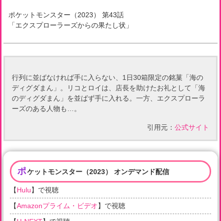
ポケットモンスター（2023）
第
43
話
「
エクスプローラーズからの果たし状
」
行列に並ばなければ手に入らない、1日30箱限定の銘菓「海の
ディグダまん」。リコとロイは、店長を助けたお礼として「海
のディグダまん」を並ばず手に入れる。一方、エクスプローラ
ーズのある人物も…。
引用元：
公式サイト
ポ
ケットモンスター（2023） オンデマンド配信
【
Hulu
】で視聴
【
Amazonプライム・ビデオ
】で視聴