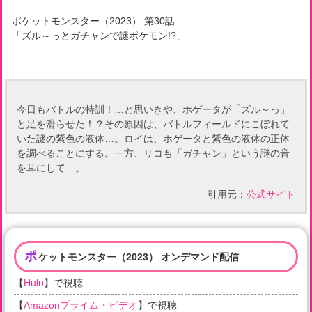
ポケットモンスター（2023）
第
30
話
「
ズル～っとガチャンで謎ポケモン!?
」
今日もバトルの特訓！…と思いきや、ホゲータが「ズル～っ」
と足を滑らせた！？その原因は、バトルフィールドにこぼれて
いた謎の紫色の液体…。ロイは、ホゲータと紫色の液体の正体
を調べることにする。一方、リコも「ガチャン」という謎の音
を耳にして…。
引用元：
公式サイト
ポ
ケットモンスター（2023） オンデマンド配信
【
Hulu
】で視聴
【
Amazonプライム・ビデオ
】で視聴