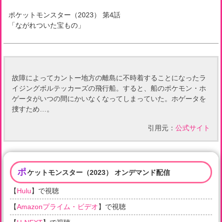
ポケットモンスター（2023）
第
4
話
「
ながれついた宝もの
」
故障によってカントー地方の離島に不時着することになったラ
イジングボルテッカーズの飛行船。すると、船のポケモン・ホ
ゲータがいつの間にかいなくなってしまっていた。ホゲータを
捜すため…。
引用元：
公式サイト
ポ
ケットモンスター（2023） オンデマンド配信
【
Hulu
】で視聴
【
Amazonプライム・ビデオ
】で視聴