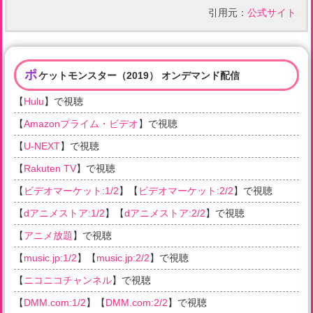
引用元：
公式サイト
ポ
ケットモンスター（2019） オンデマンド配信
【
Hulu
】で視聴
【
Amazonプライム・ビデオ
】で視聴
【
U-NEXT
】で視聴
【
Rakuten TV
】で視聴
【
ビデオマーケット:1/2
】【
ビデオマーケット:2/2
】で視聴
【
dアニメストア:1/2
】【
dアニメストア:2/2
】で視聴
【
アニメ放題
】で視聴
【
music.jp:1/2
】【
music.jp:2/2
】で視聴
【
ニコニコチャンネル
】で視聴
【
DMM.com:1/2
】【
DMM.com:2/2
】で視聴