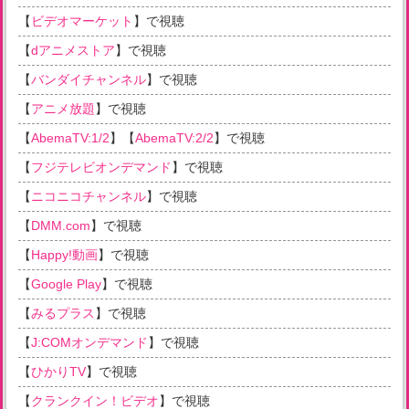
【
ビデオマーケット
】で視聴
【
dアニメストア
】で視聴
【
バンダイチャンネル
】で視聴
【
アニメ放題
】で視聴
【
AbemaTV:1/2
】【
AbemaTV:2/2
】で視聴
【
フジテレビオンデマンド
】で視聴
【
ニコニコチャンネル
】で視聴
【
DMM.com
】で視聴
【
Happy!動画
】で視聴
【
Google Play
】で視聴
【
みるプラス
】で視聴
【
J:COMオンデマンド
】で視聴
【
ひかりTV
】で視聴
【
クランクイン！ビデオ
】で視聴