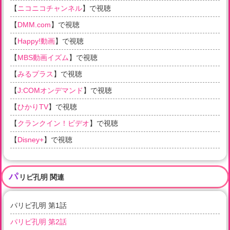
【
ニコニコチャンネル
】で視聴
【
DMM.com
】で視聴
【
Happy!動画
】で視聴
【
MBS動画イズム
】で視聴
【
みるプラス
】で視聴
【
J:COMオンデマンド
】で視聴
【
ひかりTV
】で視聴
【
クランクイン！ビデオ
】で視聴
【
Disney+
】で視聴
パ
リピ孔明 関連
パリピ孔明 第1話
パリピ孔明 第2話