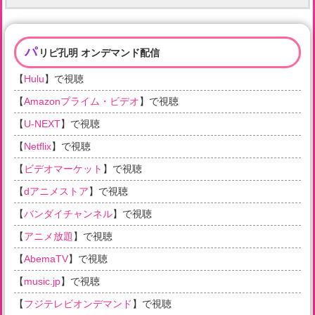
パ
リピ孔明 オンデマンド配信
【
Hulu
】で視聴
【
Amazonプライム・ビデオ
】で視聴
【
U-NEXT
】で視聴
【
Netflix
】で視聴
【
ビデオマーケット
】で視聴
【
dアニメストア
】で視聴
【
バンダイチャンネル
】で視聴
【
アニメ放題
】で視聴
【
AbemaTV
】で視聴
【
music.jp
】で視聴
【
フジテレビオンデマンド
】で視聴