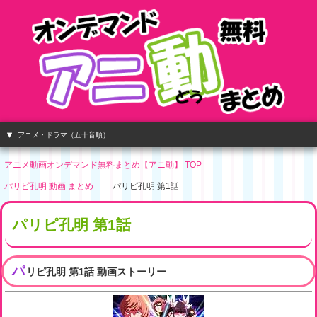
アニメ・ドラマ（五十音順）
アニメ動画オンデマンド無料まとめ【アニ動】 TOP
パリピ孔明 動画 まとめ
パリピ孔明 第1話
パリピ孔明 第1話
パ
リピ孔明 第1話 動画ストーリー