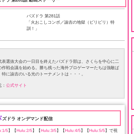
パズドラ
第
281
話
「
火おこしコンボ／諭吉の地獄（ビリビリ）特
訓！
」
代表選抜大会の一日目を終えたパズドラ部は、さくらを中心に二
の作戦会議を始める。勝ち残った海外プロゲーマーたちは強敵ば
。特に諭吉のいる光のトーナメントは・・・。
元：
公式サイト
パ
ズドラ オンデマンド配信
u:1/5
】【
Hulu:2/5
】【
Hulu:3/5
】【
Hulu:4/5
】【
Hulu:5/5
】で視