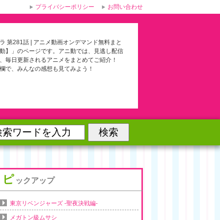
プライバシーポリシー
お問い合わせ
ラ 第281話 | アニメ動画オンデマンド無料まと
動】」のページです。アニ動では、見逃し配信
、毎日更新されるアニメをまとめてご紹介！
欄で、みんなの感想も見てみよう！
ピ
ックアップ
東京リベンジャーズ -聖夜決戦編-
メガトン級ムサシ