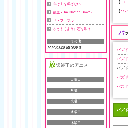
【
J:
烏は主を選ばない
【
ひか
龍族 -The Blazing Dawn-
ザ・ファブル
ささやくように恋を唄う
パ
その他
2026/08/08 05:03更新
パズド
パズド
放
送終了のアニメ
パズド
パズド
日曜日
パズド
月曜日
火曜日
パズド
水曜日
木曜日