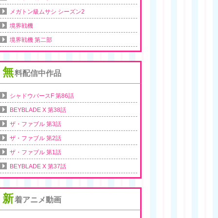
メガトン級ムサシ シーズン2
境界戦機
境界戦機 第二部
無
料配信中作品
シャドウバースF 第86話
BEYBLADE X 第38話
ザ・ファブル 第3話
ザ・ファブル 第2話
ザ・ファブル 第1話
BEYBLADE X 第37話
新
着アニメ動画