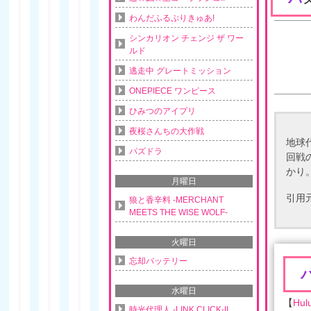
わんだふるぷりきゅあ!
シンカリオン チェンジ ザ ワー
ルド
逃走中 グレートミッション
ONEPIECE ワンピース
ひみつのアイプリ
夜桜さんちの大作戦
地球
パズドラ
回戦
かり
月曜日
引用
狼と香辛料 -MERCHANT
MEETS THE WISE WOLF-
火曜日
忘却バッテリー
水曜日
【
Hul
時光代理人 -LINK CLICK-II