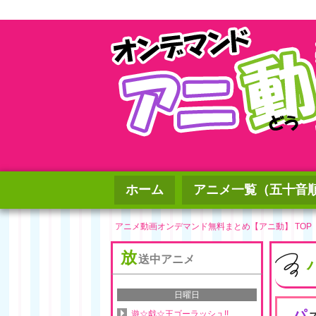
ホーム
アニメ一覧（五十音
アニメ動画オンデマンド無料まとめ【アニ動】 TOP
放
送中アニメ
日曜日
パ
遊☆戯☆王ゴーラッシュ!!