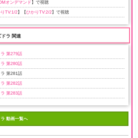
COMオンデマンド
】で視聴
りTV:1/2
】【
ひかりTV:2/2
】で視聴
ズドラ 関連
ラ 第279話
ラ 第280話
ラ 第281話
ラ 第282話
ラ 第283話
ラ 動画一覧へ