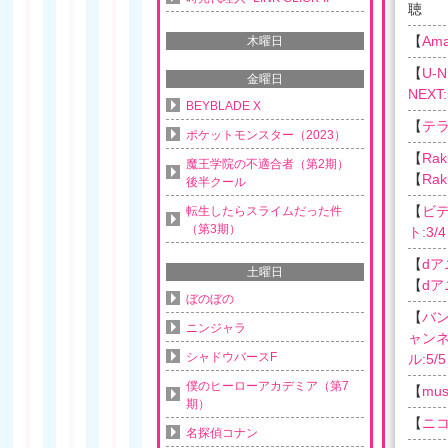
聴
【
Am
木曜日
【
U-N
金曜日
NEXT:
BEYBLADE X
【
テ
ポケットモンスター（2023）
【
Rak
魔王学院の不適合者（第2期）
【
Rak
後半クール
【
ビデ
転生したらスライムだった件
（第3期）
ト:3/4
【
dア
土曜日
【
dア
ぼのぼの
【
バン
ニンジャラ
ャンネル
シャドウバースF
ル:5/5
僕のヒーローアカデミア（第7
【
musi
期）
【
ニコ
名探偵コナン