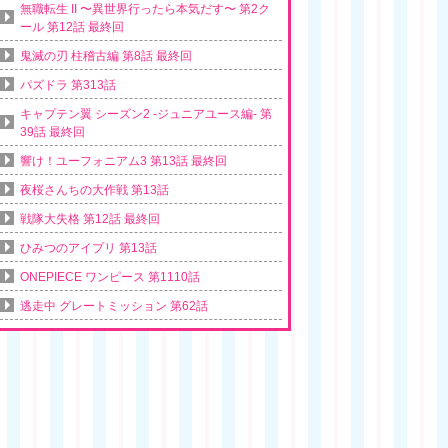
無職転生 II 〜異世界行ったら本気だす〜 第2ク
ール 第12話 最終回
鬼滅の刃 柱稽古編 第8話 最終回
パズドラ 第313話
キャプテン翼 シーズン2 -ジュニアユース編- 第
39話 最終回
響け！ユーフォニアム3 第13話 最終回
夜桜さんちの大作戦 第13話
戦隊大失格 第12話 最終回
ひみつのアイプリ 第13話
ONEPIECE ワンピース 第1110話
逃走中 グレートミッション 第62話