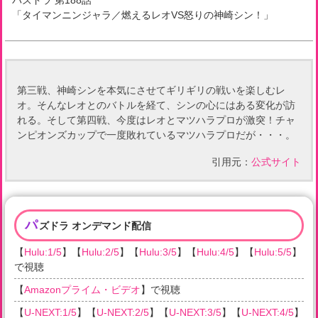
パズドラ
第
188
話
「
タイマンニンジャラ／燃えるレオVS怒りの神崎シン！
」
第三戦、神崎シンを本気にさせてギリギリの戦いを楽しむレ
オ。そんなレオとのバトルを経て、シンの心にはある変化が訪
れる。そして第四戦、今度はレオとマツハラプロが激突！チャ
ンピオンズカップで一度敗れているマツハラプロだが・・・。
引用元：
公式サイト
パ
ズドラ オンデマンド配信
【
Hulu:1/5
】【
Hulu:2/5
】【
Hulu:3/5
】【
Hulu:4/5
】【
Hulu:5/5
】
で視聴
【
Amazonプライム・ビデオ
】で視聴
【
U-NEXT:1/5
】【
U-NEXT:2/5
】【
U-NEXT:3/5
】【
U-NEXT:4/5
】