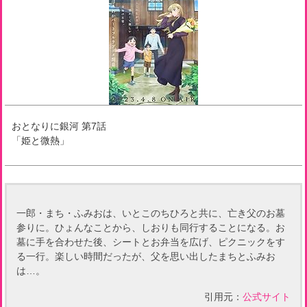
おとなりに銀河
第
7
話
「
姫と微熱
」
一郎・まち・ふみおは、いとこのちひろと共に、亡き父のお墓
参りに。ひょんなことから、しおりも同行することになる。お
墓に手を合わせた後、シートとお弁当を広げ、ピクニックをす
る一行。楽しい時間だったが、父を思い出したまちとふみお
は…。
引用元：
公式サイト