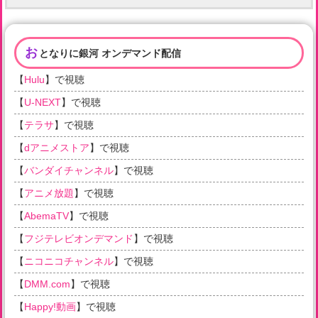
お
となりに銀河 オンデマンド配信
【
Hulu
】で視聴
【
U-NEXT
】で視聴
【
テラサ
】で視聴
【
dアニメストア
】で視聴
【
バンダイチャンネル
】で視聴
【
アニメ放題
】で視聴
【
AbemaTV
】で視聴
【
フジテレビオンデマンド
】で視聴
【
ニコニコチャンネル
】で視聴
【
DMM.com
】で視聴
【
Happy!動画
】で視聴