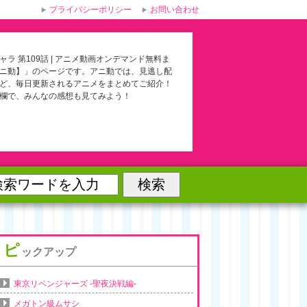
プライバシーポリシー
お問い合わせ
ャラ 第109話 | アニメ動画オンデマンド無料ま
ニ動】」のページです。アニ動では、見逃し配
ど、毎日更新されるアニメをまとめてご紹介！
欄で、みんなの感想も見てみよう！
ピ
ックアップ
東京リベンジャーズ -聖夜決戦編-
メガトン級ムサシ