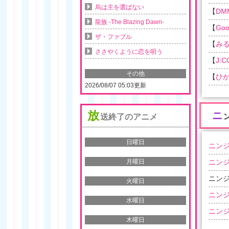
烏は主を選ばない
【
DM
龍族 -The Blazing Dawn-
【
Goo
ザ・ファブル
【
み
ささやくように恋を唄う
【
J:
その他
【
ひか
2026/08/07 05:03更新
放
ニ
送終了のアニメ
日曜日
ニンジ
ニンジ
月曜日
ニンジ
火曜日
ニンジ
水曜日
ニンジ
木曜日