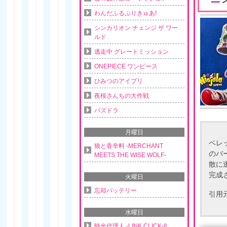
わんだふるぷりきゅあ!
シンカリオン チェンジ ザ ワー
ルド
逃走中 グレートミッション
ONEPIECE ワンピース
ひみつのアイプリ
夜桜さんちの大作戦
パズドラ
月曜日
ベレ
狼と香辛料 -MERCHANT
のバ
MEETS THE WISE WOLF-
散に
完成
火曜日
忘却バッテリー
引用
水曜日
時光代理人 -LINK CLICK-II