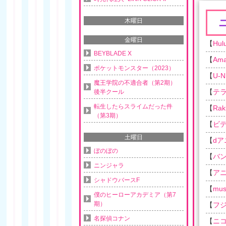
木曜日
金曜日
【
Hul
BEYBLADE X
【
Am
ポケットモンスター（2023）
【
U-N
魔王学院の不適合者（第2期）
【
テ
後半クール
転生したらスライムだった件
【
Rak
（第3期）
【
ビ
土曜日
【
d
ぼのぼの
【
バ
ニンジャラ
【
ア
シャドウバースF
【
musi
僕のヒーローアカデミア（第7
期）
【
フ
名探偵コナン
【
ニ