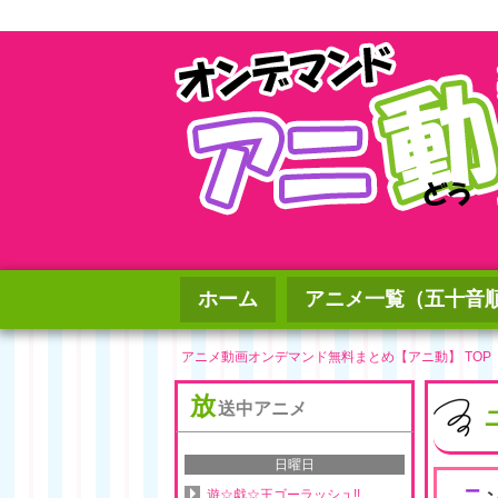
ホーム
アニメ一覧（五十音
アニメ動画オンデマンド無料まとめ【アニ動】 TOP
放
送中アニメ
日曜日
ニ
遊☆戯☆王ゴーラッシュ!!