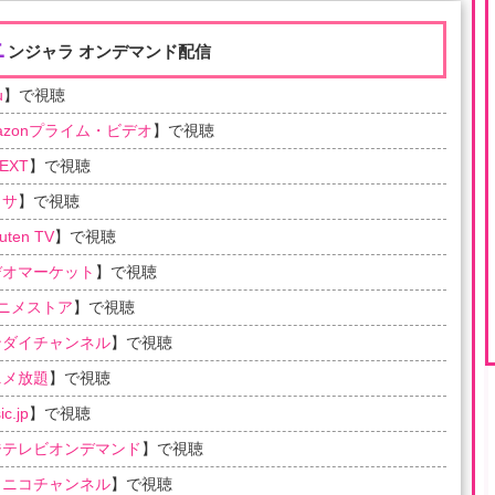
ニ
ンジャラ オンデマンド配信
u
】で視聴
azonプライム・ビデオ
】で視聴
EXT
】で視聴
ラサ
】で視聴
uten TV
】で視聴
デオマーケット
】で視聴
アニメストア
】で視聴
ンダイチャンネル
】で視聴
ニメ放題
】で視聴
c.jp
】で視聴
ジテレビオンデマンド
】で視聴
コニコチャンネル
】で視聴