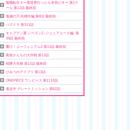
無職転生 II 〜異世界行ったら本気だす〜 第2ク
ール 第12話 最終回
鬼滅の刃 柱稽古編 第8話 最終回
パズドラ 第313話
キャプテン翼 シーズン2 -ジュニアユース編- 第
39話 最終回
響け！ユーフォニアム3 第13話 最終回
夜桜さんちの大作戦 第13話
戦隊大失格 第12話 最終回
ひみつのアイプリ 第13話
ONEPIECE ワンピース 第1110話
逃走中 グレートミッション 第62話