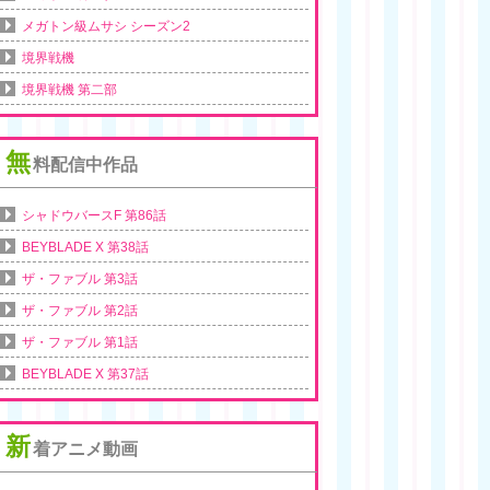
メガトン級ムサシ シーズン2
境界戦機
境界戦機 第二部
無
料配信中作品
シャドウバースF 第86話
BEYBLADE X 第38話
ザ・ファブル 第3話
ザ・ファブル 第2話
ザ・ファブル 第1話
BEYBLADE X 第37話
新
着アニメ動画