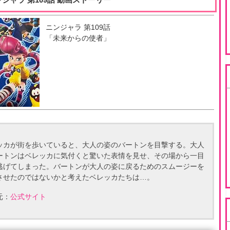
ニンジャラ
第
109
話
「
未来からの使者
」
ッカが街を歩いていると、大人の姿のバートンを目撃する。大人
ートンはベレッカに気付くと驚いた表情を見せ、その場から一目
逃げてしまった。バートンが大人の姿に戻るためのスムージーを
させたのではないかと考えたベレッカたちは…。
元：
公式サイト