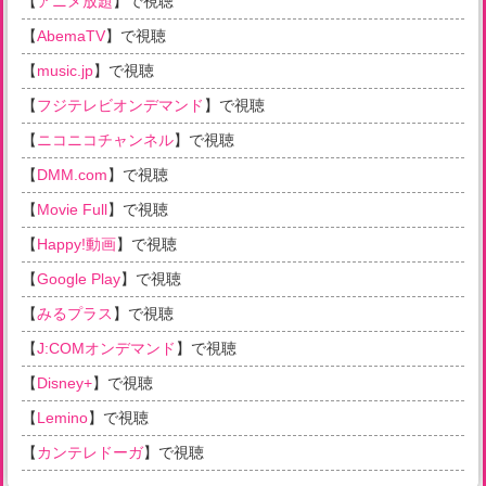
【
アニメ放題
】で視聴
【
AbemaTV
】で視聴
【
music.jp
】で視聴
【
フジテレビオンデマンド
】で視聴
【
ニコニコチャンネル
】で視聴
【
DMM.com
】で視聴
【
Movie Full
】で視聴
【
Happy!動画
】で視聴
【
Google Play
】で視聴
【
みるプラス
】で視聴
【
J:COMオンデマンド
】で視聴
【
Disney+
】で視聴
【
Lemino
】で視聴
【
カンテレドーガ
】で視聴