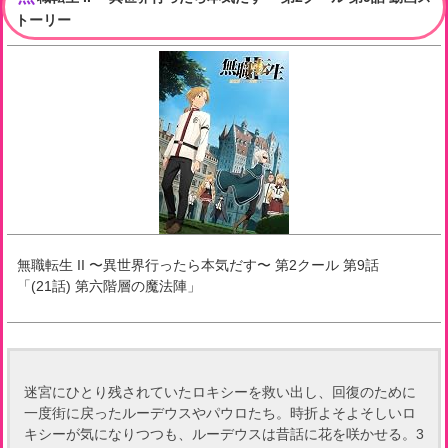
トーリー
無職転生 II 〜異世界行ったら本気だす〜 第2クール
第
9
話
「
(21話) 第六階層の魔法陣
」
迷宮にひとり残されていたロキシーを救い出し、回復のために
一度街に戻ったルーデウスやパウロたち。時折よそよそしいロ
キシーが気になりつつも、ルーデウスは昔話に花を咲かせる。3