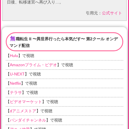
日後、転移迷宮へ再び入り…。
引用元：
公式サイト
無
職転生 II 〜異世界行ったら本気だす〜 第2クール オンデ
マンド配信
【
Hulu
】で視聴
【
Amazonプライム・ビデオ
】で視聴
【
U-NEXT
】で視聴
【
Netflix
】で視聴
【
テラサ
】で視聴
【
ビデオマーケット
】で視聴
【
dアニメストア
】で視聴
【
バンダイチャンネル
】で視聴