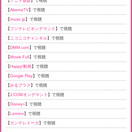
【
アニメ放題
】で視聴
【
AbemaTV
】で視聴
【
music.jp
】で視聴
【
フジテレビオンデマンド
】で視聴
【
ニコニコチャンネル
】で視聴
【
DMM.com
】で視聴
【
Movie Full
】で視聴
【
Happy!動画
】で視聴
【
Google Play
】で視聴
【
みるプラス
】で視聴
【
J:COMオンデマンド
】で視聴
【
Disney+
】で視聴
【
Lemino
】で視聴
【
カンテレドーガ
】で視聴