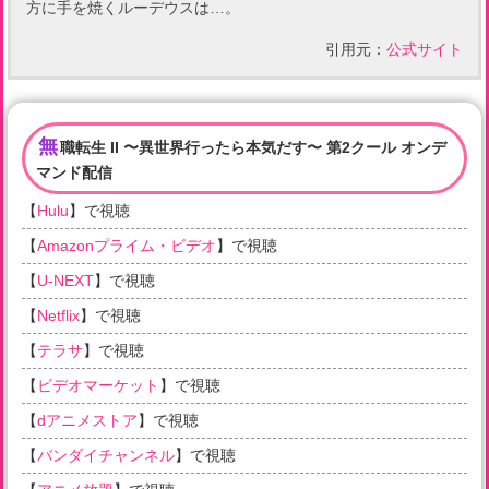
方に手を焼くルーデウスは…。
引用元：
公式サイト
無
職転生 II 〜異世界行ったら本気だす〜 第2クール オンデ
マンド配信
【
Hulu
】で視聴
【
Amazonプライム・ビデオ
】で視聴
【
U-NEXT
】で視聴
【
Netflix
】で視聴
【
テラサ
】で視聴
【
ビデオマーケット
】で視聴
【
dアニメストア
】で視聴
【
バンダイチャンネル
】で視聴