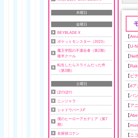
木曜日
金曜日
BEYBLADE X
【
Am
ポケットモンスター（2023）
【
U-N
魔王学院の不適合者（第2期）
【
Netf
後半クール
転生したらスライムだった件
【
Rak
（第3期）
【
ビ
土曜日
【
d
ぼのぼの
【
バ
ニンジャラ
【
ア
シャドウバースF
【
Ab
僕のヒーローアカデミア（第7
期）
【
musi
名探偵コナン
【
ニ