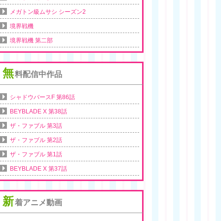
メガトン級ムサシ シーズン2
境界戦機
境界戦機 第二部
無
料配信中作品
シャドウバースF 第86話
BEYBLADE X 第38話
ザ・ファブル 第3話
ザ・ファブル 第2話
ザ・ファブル 第1話
BEYBLADE X 第37話
新
着アニメ動画