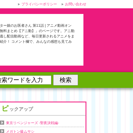
プライバシーポリシー
お問い合わせ
ター娘のお医者さん 第11話 | アニメ動画オン
無料まとめ【アニ動】」のページです。アニ動
逃し配信動画など、毎日更新されるアニメをま
紹介！ コメント欄で、みんなの感想も見てみ
ピ
ックアップ
東京リベンジャーズ -聖夜決戦編-
メガトン級ムサシ