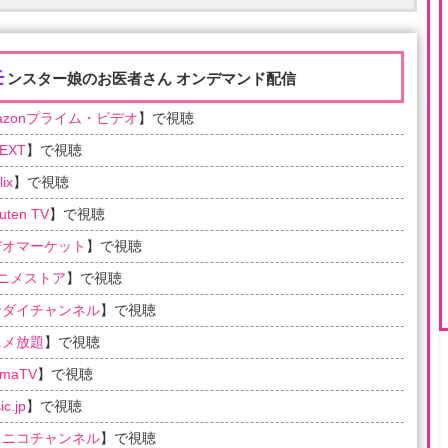
モ
ンスター娘のお医者さん オンデマンド配信
azonプライム・ビデオ
】で視聴
EXT
】で視聴
lix
】で視聴
uten TV
】で視聴
デオマーケット
】で視聴
アニメストア
】で視聴
ンダイチャンネル
】で視聴
ニメ放題
】で視聴
emaTV
】で視聴
c.jp
】で視聴
コニコチャンネル
】で視聴