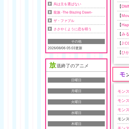
烏は主を選ばない
【
DM
龍族 -The Blazing Dawn-
【
Movi
ザ・ファブル
【
Ha
ささやくように恋を唄う
【
み
その他
【
J:
2026/08/06 05:03更新
【
ひか
放
送終了のアニメ
モ
日曜日
モンス
月曜日
モンス
火曜日
モンス
水曜日
モンス
木曜日
モンス