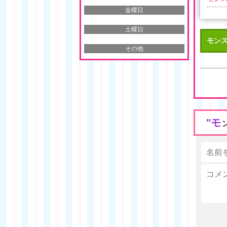
金曜日
土曜日
モン
その他
"モ