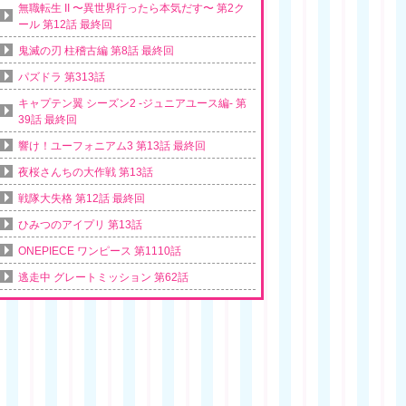
無職転生 II 〜異世界行ったら本気だす〜 第2ク
ール 第12話 最終回
鬼滅の刃 柱稽古編 第8話 最終回
パズドラ 第313話
キャプテン翼 シーズン2 -ジュニアユース編- 第
39話 最終回
響け！ユーフォニアム3 第13話 最終回
夜桜さんちの大作戦 第13話
戦隊大失格 第12話 最終回
ひみつのアイプリ 第13話
ONEPIECE ワンピース 第1110話
逃走中 グレートミッション 第62話