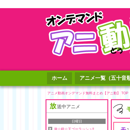
ホーム
アニメ一覧（五十音
アニメ動画オンデマンド無料まとめ【アニ動】 TOP
放
送中アニメ
日曜日
モ
遊☆戯☆王ゴーラッシュ!!