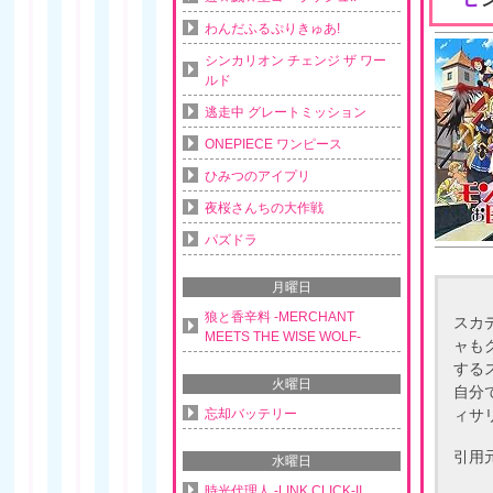
わんだふるぷりきゅあ!
シンカリオン チェンジ ザ ワー
ルド
逃走中 グレートミッション
ONEPIECE ワンピース
ひみつのアイプリ
夜桜さんちの大作戦
パズドラ
月曜日
狼と香辛料 -MERCHANT
スカ
MEETS THE WISE WOLF-
ャも
する
火曜日
自分
忘却バッテリー
ィサ
引用
水曜日
時光代理人 -LINK CLICK-II