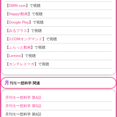
【
DMM.com
】で視聴
【
Happy!動画
】で視聴
【
Google Play
】で視聴
【
みるプラス
】で視聴
【
J:COMオンデマンド
】で視聴
【
ふらっと動画
】で視聴
【
Lemino
】で視聴
【
カンテレドーガ
】で視聴
月
刊モー想科学 関連
月刊モー想科学 第4話
月刊モー想科学 第5話
月刊モー想科学 第6話