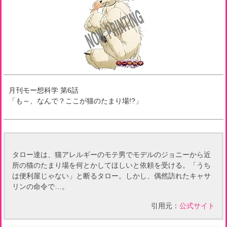
月刊モー想科学
第
6
話
「
も～、なんで？ここが猫のたまり場!?
」
タロー達は、猫アレルギーのモテ男でモデルのジョニーから近
所の猫のたまり場を何とかしてほしいと依頼を受ける。「うち
は便利屋じゃない」と断るタロー。しかし、偶然訪れたキャサ
リンの命令で…。
引用元：
公式サイト