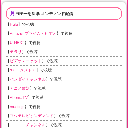
月
刊モー想科学 オンデマンド配信
【
Hulu
】で視聴
【
Amazonプライム・ビデオ
】で視聴
【
U-NEXT
】で視聴
【
テラサ
】で視聴
【
ビデオマーケット
】で視聴
【
dアニメストア
】で視聴
【
バンダイチャンネル
】で視聴
【
アニメ放題
】で視聴
【
AbemaTV
】で視聴
【
music.jp
】で視聴
【
フジテレビオンデマンド
】で視聴
【
ニコニコチャンネル
】で視聴