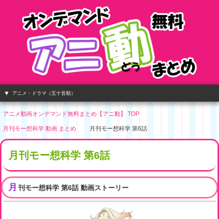
アニメ・ドラマ（五十音順）
アニメ動画オンデマンド無料まとめ【アニ動】 TOP
月刊モー想科学 動画 まとめ
月刊モー想科学 第6話
月刊モー想科学 第6話
月
刊モー想科学 第6話 動画ストーリー