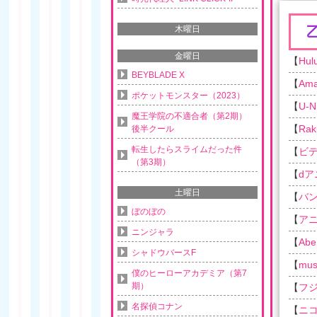
木曜日
金曜日
【
Hul
BEYBLADE X
【
Am
ポケットモンスター（2023）
【
U-N
魔王学院の不適合者（第2期）
【
Rak
後半クール
転生したらスライムだった件
【
ビ
（第3期）
【
d
土曜日
【
バ
ぼのぼの
【
ア
ニンジャラ
【
Ab
シャドウバースF
【
musi
僕のヒーローアカデミア（第7
期）
【
フ
名探偵コナン
【
ニ