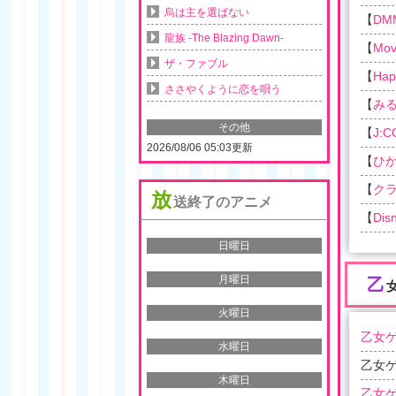
烏は主を選ばない
【
DM
龍族 -The Blazing Dawn-
【
Movi
ザ・ファブル
【
Ha
ささやくように恋を唄う
【
み
その他
【
J:
2026/08/06 05:03更新
【
ひか
【
ク
放
送終了のアニメ
【
Dis
日曜日
月曜日
乙
火曜日
乙女ゲ
水曜日
乙女ゲ
木曜日
乙女ゲ