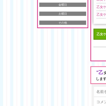
金曜日
乙女ゲ
土曜日
乙女ゲ
その他
乙女
"乙
しま