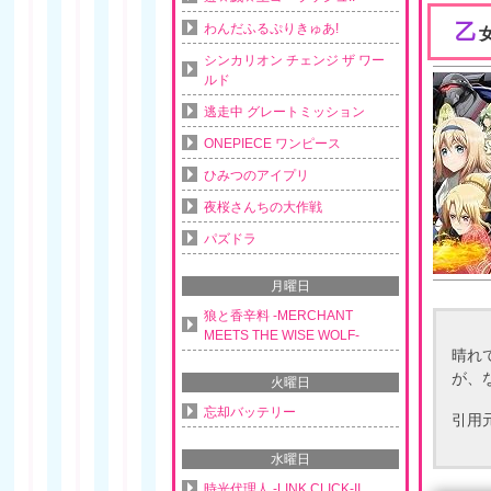
乙
わんだふるぷりきゅあ!
シンカリオン チェンジ ザ ワー
ルド
逃走中 グレートミッション
ONEPIECE ワンピース
ひみつのアイプリ
夜桜さんちの大作戦
パズドラ
月曜日
狼と香辛料 -MERCHANT
MEETS THE WISE WOLF-
晴れ
が、
火曜日
忘却バッテリー
引用
水曜日
時光代理人 -LINK CLICK-II