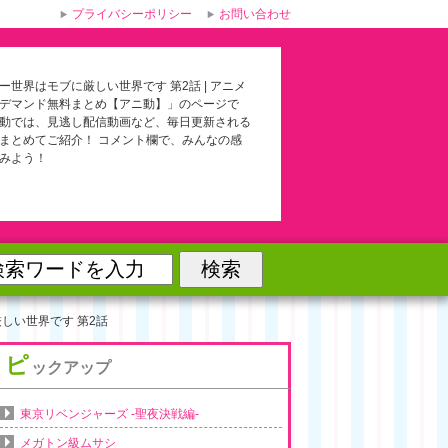
プライバシーポリシー
お問い合わせ
ー世界はモブに厳しい世界です 第2話 | アニメ
デマンド無料まとめ【アニ動】」のページで
動では、見逃し配信動画など、毎日更新される
まとめてご紹介！ コメント欄で、みんなの感
みよう！
しい世界です 第2話
ピ
ックアップ
東京リベンジャーズ -聖夜決戦編-
メガトン級ムサシ