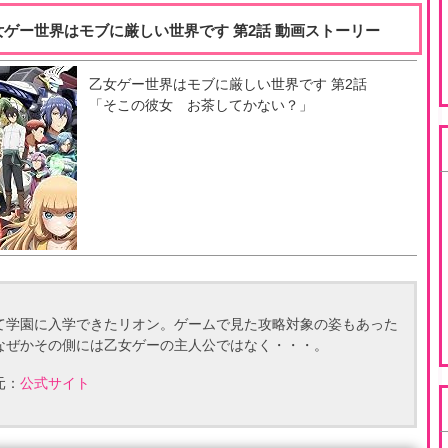
女ゲー世界はモブに厳しい世界です 第2話 動画ストーリー
乙女ゲー世界はモブに厳しい世界です
第
2
話
「
そこの彼女 お茶してかない？
」
て学園に入学できたリオン。ゲームで見た攻略対象の姿もあった
なぜかその側には乙女ゲーの主人公ではなく・・・。
元：
公式サイト