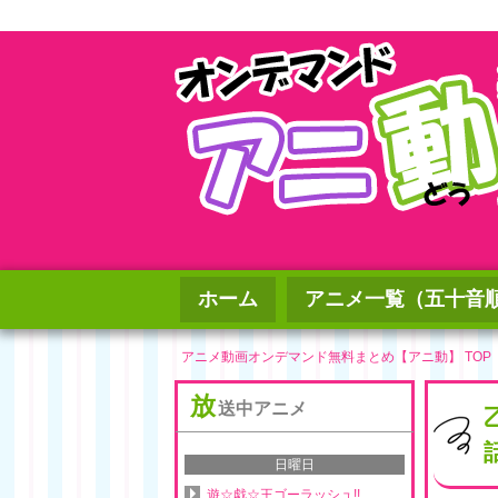
ホーム
アニメ一覧（五十音
アニメ動画オンデマンド無料まとめ【アニ動】 TOP
放
送中アニメ
日曜日
遊☆戯☆王ゴーラッシュ!!