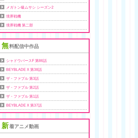
メガトン級ムサシ シーズン2
境界戦機
境界戦機 第二部
無
料配信中作品
シャドウバースF 第86話
BEYBLADE X 第38話
ザ・ファブル 第3話
ザ・ファブル 第2話
ザ・ファブル 第1話
BEYBLADE X 第37話
新
着アニメ動画