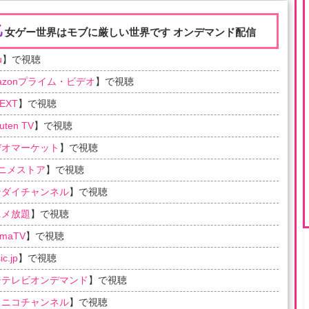
乙
女ゲー世界はモブに厳しい世界です オンデマンド配信
u
】で視聴
azonプライム・ビデオ
】で視聴
EXT
】で視聴
uten TV
】で視聴
デオマーケット
】で視聴
アニメストア
】で視聴
ンダイチャンネル
】で視聴
ニメ放題
】で視聴
emaTV
】で視聴
c.jp
】で視聴
ジテレビオンデマンド
】で視聴
コニコチャンネル
】で視聴