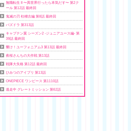
無職転生 II 〜異世界行ったら本気だす〜 第2ク
ール 第12話 最終回
鬼滅の刃 柱稽古編 第8話 最終回
パズドラ 第313話
キャプテン翼 シーズン2 -ジュニアユース編- 第
39話 最終回
響け！ユーフォニアム3 第13話 最終回
夜桜さんちの大作戦 第13話
戦隊大失格 第12話 最終回
ひみつのアイプリ 第13話
ONEPIECE ワンピース 第1110話
逃走中 グレートミッション 第62話