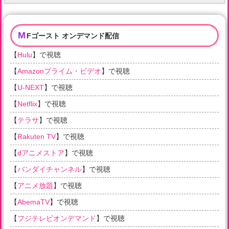
M
Fゴースト オンデマンド配信
【
Hulu
】で視聴
【
Amazonプライム・ビデオ
】で視聴
【
U-NEXT
】で視聴
【
Netflix
】で視聴
【
テラサ
】で視聴
【
Rakuten TV
】で視聴
【
dアニメストア
】で視聴
【
バンダイチャンネル
】で視聴
【
アニメ放題
】で視聴
【
AbemaTV
】で視聴
【
フジテレビオンデマンド
】で視聴