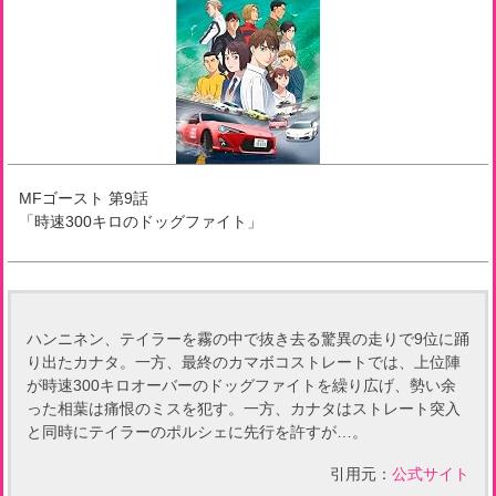
MFゴースト
第
9
話
「
時速300キロのドッグファイト
」
ハンニネン、テイラーを霧の中で抜き去る驚異の走りで9位に踊
り出たカナタ。一方、最終のカマボコストレートでは、上位陣
が時速300キロオーバーのドッグファイトを繰り広げ、勢い余
った相葉は痛恨のミスを犯す。一方、カナタはストレート突入
と同時にテイラーのポルシェに先行を許すが…。
引用元：
公式サイト