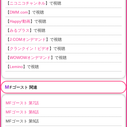
【
ニコニコチャンネル
】で視聴
【
DMM.com
】で視聴
【
Happy!動画
】で視聴
【
みるプラス
】で視聴
【
J:COMオンデマンド
】で視聴
【
クランクイン！ビデオ
】で視聴
【
WOWOWオンデマンド
】で視聴
【
Lemino
】で視聴
M
Fゴースト 関連
MFゴースト 第7話
MFゴースト 第8話
MFゴースト 第9話