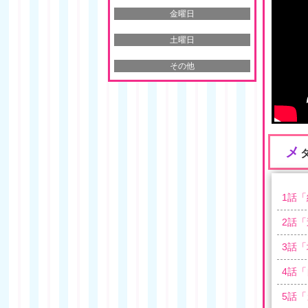
金曜日
土曜日
その他
メ
1
話「
2
話「
3
話「
4
話「
5
話「