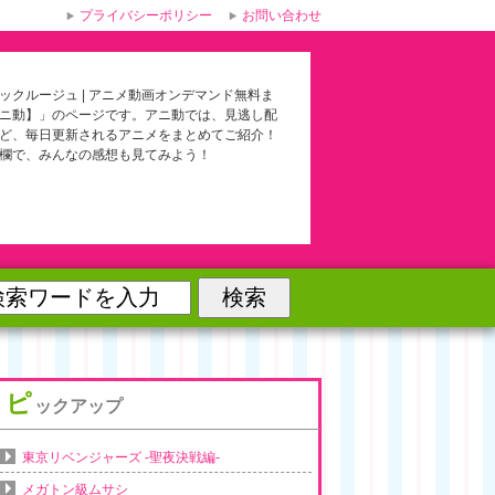
プライバシーポリシー
お問い合わせ
ックルージュ | アニメ動画オンデマンド無料ま
ニ動】」のページです。アニ動では、見逃し配
ど、毎日更新されるアニメをまとめてご紹介！
欄で、みんなの感想も見てみよう！
ピ
ックアップ
東京リベンジャーズ -聖夜決戦編-
メガトン級ムサシ