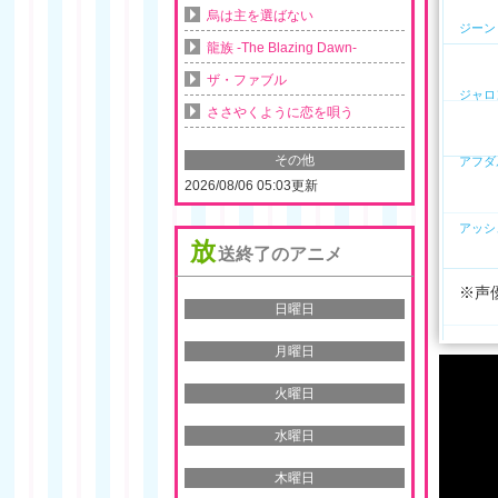
烏は主を選ばない
ジーン
龍族 -The Blazing Dawn-
ザ・ファブル
ジャロ
ささやくように恋を唄う
その他
アフダ
2026/08/06 05:03更新
アッシ
放
送終了のアニメ
※声
日曜日
月曜日
火曜日
水曜日
木曜日