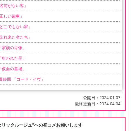
名前がない客
」
正しい歯車
」
どこでもない家
」
訪れ来た者たち
」
「
家族の肖像
」
「
狙われた星
」
「
仮面の墓場
」
 最終回 「
コード・イヴ
」
公開日：
2024.01.07
最終更新日：
2024.04.04
タリックルージュ"への初コメお願いします