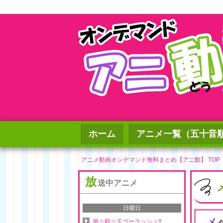
ホーム
アニメ一覧（五十音
アニメ動画オンデマンド無料まとめ【アニ動】 TOP
放
送中アニメ
日曜日
メ
遊☆戯☆王ゴーラッシュ!!