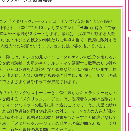
アニメ『メタリックルージュ』は、ボンズ設立25周年記念作品と
作され、2024年1月10日よりフジテレビ「+Ultra」ほかにて毎
曜24:55〜放送がスタートします。物語は、火星で活動する人造
の少女・ルジュと彼女の仲間たちに焦点を当て、政府に敵対する
の人造人間の殺害というミッションに挑む姿を描いています。
スト陣には、ルジュの兄でインモータルナインの処分を命じるジ
役を武内駿輔、火星のキャナルシティで活躍する歌手のサラ役を
侑、ジャロン役を吉野裕行など豪華な顔ぶれが揃っています。物
は人造人間と人間が混在する独特の世界観が広がり、ルジュの戦
中でさまざまな謎やドラマが展開されます。
的でスリリングなストーリーと、個性豊かなキャラクターたちの
が交錯する『メタリックルージュ』は、視聴者を未知の冒険とエ
イティングなドラマの世界に引き込むことでしょう。火星で繰り
られる戦争遺跡の調査や政府との対立、そして9人の人造人間の
に迫る本作は、視聴者に感動と興奮をもたらすこと間違いなしで
さあ、『メタリックルージュ』の世界への扉が開かれる――クリ
して、新たな冒険の幕を開けてください。