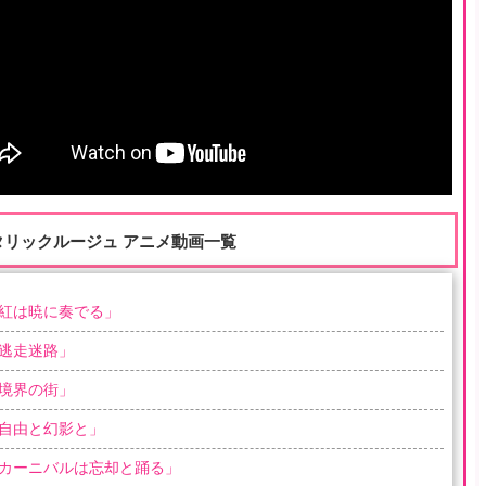
タリックルージュ アニメ動画一覧
紅は暁に奏でる
」
逃走迷路
」
境界の街
」
自由と幻影と
」
カーニバルは忘却と踊る
」