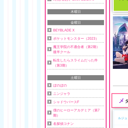
木曜日
金曜日
BEYBLADE X
ポケットモンスター（2023）
魔王学院の不適合者（第2期）
後半クール
転生したらスライムだった件
（第3期）
土曜日
ぼのぼの
ニンジャラ
メ
シャドウバースF
僕のヒーローアカデミア（第7
期）
ルジュ
名探偵コナン