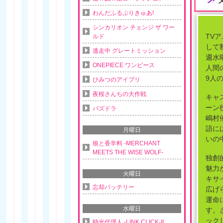
わんだふるぷりきゅあ!
シンカリオン チェンジ ザ ワー
TV
ルド
して制
逃走中 グレートミッション
週水
ONEPIECE ワンピース
人間
9人
ひみつのアイプリ
夜桜さんちの大作戦
キャ
ーン
パズドラ
嶋村
語に
月曜日
いの
狼と香辛料 -MERCHANT
MEETS THE WISE WOLF-
独創
魅力
火曜日
キサ
忘却バッテリー
広げ
運命
水曜日
す。
ック
時光代理人 -LINK CLICK-II