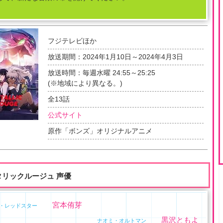
フジテレビほか
放送期間：
2024年1月10日～2024年4月3日
放送時間：毎週水曜 24:55～25:25
(※地域により異なる。)
全
13
話
公式サイト
原作「ボンズ」オリジナルアニメ
タリックルージュ 声優
宮本侑芽
・レッドスター
黒沢ともよ
ナオミ・オルトマン