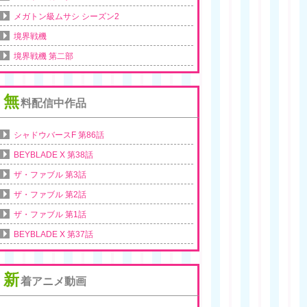
メガトン級ムサシ シーズン2
境界戦機
境界戦機 第二部
無
料配信中作品
シャドウバースF 第86話
BEYBLADE X 第38話
ザ・ファブル 第3話
ザ・ファブル 第2話
ザ・ファブル 第1話
BEYBLADE X 第37話
新
着アニメ動画