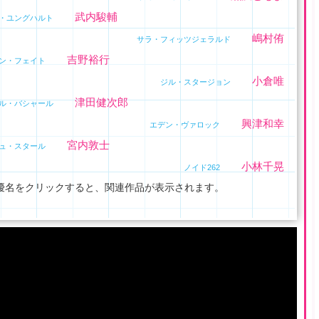
武内駿輔
・ユングハルト
嶋村侑
サラ・フィッツジェラルド
吉野裕行
ン・フェイト
小倉唯
ジル・スタージョン
津田健次郎
ル・バシャール
興津和幸
エデン・ヴァロック
宮内敦士
ュ・スタール
小林千晃
ノイド262
優名をクリックすると、関連作品が表示されます。