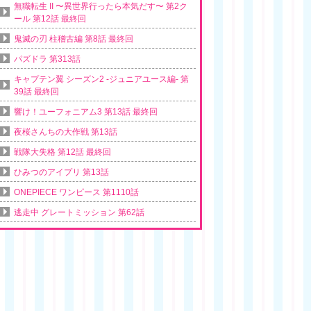
無職転生 II 〜異世界行ったら本気だす〜 第2ク
ール 第12話 最終回
鬼滅の刃 柱稽古編 第8話 最終回
パズドラ 第313話
キャプテン翼 シーズン2 -ジュニアユース編- 第
39話 最終回
響け！ユーフォニアム3 第13話 最終回
夜桜さんちの大作戦 第13話
戦隊大失格 第12話 最終回
ひみつのアイプリ 第13話
ONEPIECE ワンピース 第1110話
逃走中 グレートミッション 第62話