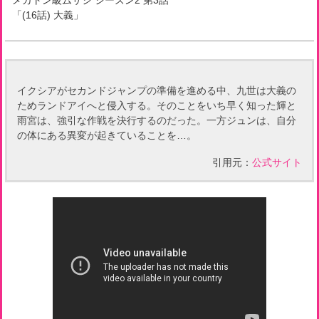
メガトン級ムサシ シーズン2
第
3
話
「
(16話) 大義
」
イクシアがセカンドジャンプの準備を進める中、九世は大義の
ためランドアイへと侵入する。そのことをいち早く知った輝と
雨宮は、強引な作戦を決行するのだった。一方ジュンは、自分
の体にある異変が起きていることを…。
引用元：
公式サイト