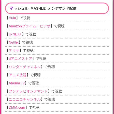
マ
ッシュル -MASHLE- オンデマンド配信
【
Hulu
】で視聴
【
Amazonプライム・ビデオ
】で視聴
【
U-NEXT
】で視聴
【
Netflix
】で視聴
【
テラサ
】で視聴
【
dアニメストア
】で視聴
【
バンダイチャンネル
】で視聴
【
アニメ放題
】で視聴
【
AbemaTV
】で視聴
【
フジテレビオンデマンド
】で視聴
【
ニコニコチャンネル
】で視聴
【
DMM.com
】で視聴