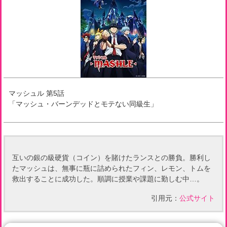
マッシュル
第
5
話
「
マッシュ・バーンデッドとモテない同級生
」
互いの銀の級硬貨（コイン）を賭けたランスとの勝負。勝利し
たマッシュは、無事に瓶に詰められたフィン、レモン、トムを
救出することに成功した。順調に授業や課題に勤しむ中…。
引用元：
公式サイト