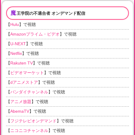
魔
王学院の不適合者 オンデマンド配信
【
Hulu
】で視聴
【
Amazonプライム・ビデオ
】で視聴
【
U-NEXT
】で視聴
【
Netflix
】で視聴
【
Rakuten TV
】で視聴
【
ビデオマーケット
】で視聴
【
dアニメストア
】で視聴
【
バンダイチャンネル
】で視聴
【
アニメ放題
】で視聴
【
AbemaTV
】で視聴
【
フジテレビオンデマンド
】で視聴
【
ニコニコチャンネル
】で視聴