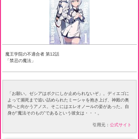
魔王学院の不適合者
第
12
話
「
禁忌の魔法
」
「お願い。ゼシアはボクにしか止められないぞ」。ディエゴに
よって瀕死まで追い詰められたミーシャを抱き上げ、神殿の奥
間へと向かうアノス。そこにはエレオノールの姿があった。自
身が“魔法そのもの”であるという彼女は・・・。
引用元：
公式サイト