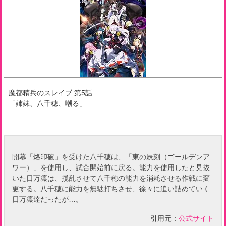
魔都精兵のスレイブ
第
5
話
「
姉妹、八千穂、嘲る
」
開幕「烙印破」を受けた八千穂は、「東の辰刻（ゴールデンア
ワー）」を使用し、試合開始前に戻る。能力を使用したと見抜
いた日万凛は、撹乱させて八千穂の能力を消耗させる作戦に変
更する。八千穂に能力を無駄打ちさせ、徐々に追い詰めていく
日万凛達だったが…。
引用元：
公式サイト