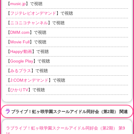
【
music.jp
】で視聴
【
フジテレビオンデマンド
】で視聴
【
ニコニコチャンネル
】で視聴
【
DMM.com
】で視聴
【
Movie Full
】で視聴
【
Happy!動画
】で視聴
【
Google Play
】で視聴
【
みるプラス
】で視聴
【
J:COMオンデマンド
】で視聴
【
ひかりTV
】で視聴
ラ
ブライブ！虹ヶ咲学園スクールアイドル同好会（第2期） 関連
ラブライブ！虹ヶ咲学園スクールアイドル同好会（第2期） 第9