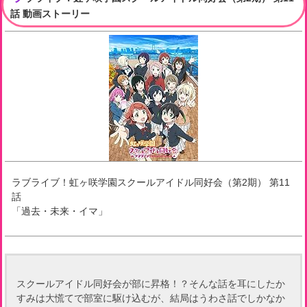
話 動画ストーリー
ラブライブ！虹ヶ咲学園スクールアイドル同好会（第2期）
第
11
話
「
過去・未来・イマ
」
スクールアイドル同好会が部に昇格！？そんな話を耳にしたか
すみは大慌てで部室に駆け込むが、結局はうわさ話でしかなか