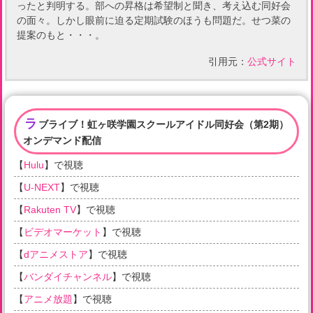
ったと判明する。部への昇格は希望制と聞き、考え込む同好会
の面々。しかし眼前に迫る定期試験のほうも問題だ。せつ菜の
提案のもと・・・。
引用元：
公式サイト
ラ
ブライブ！虹ヶ咲学園スクールアイドル同好会（第2期）
オンデマンド配信
【
Hulu
】で視聴
【
U-NEXT
】で視聴
【
Rakuten TV
】で視聴
【
ビデオマーケット
】で視聴
【
dアニメストア
】で視聴
【
バンダイチャンネル
】で視聴
【
アニメ放題
】で視聴